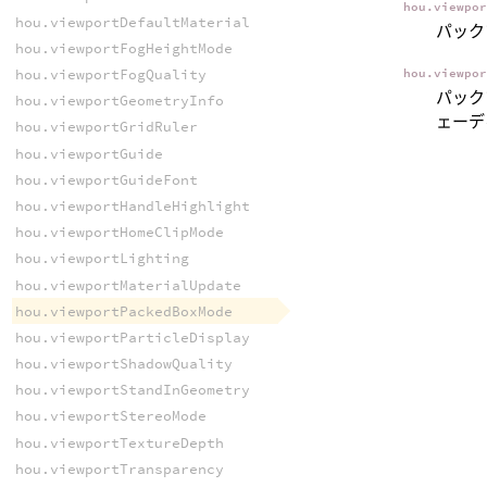
hou.viewpo
hou.viewportDefaultMaterial
パック
hou.viewportFogHeightMode
hou.viewportFogQuality
hou.viewpo
パック
hou.viewportGeometryInfo
ェーデ
hou.viewportGridRuler
hou.viewportGuide
hou.viewportGuideFont
hou.viewportHandleHighlight
hou.viewportHomeClipMode
hou.viewportLighting
hou.viewportMaterialUpdate
hou.viewportPackedBoxMode
hou.viewportParticleDisplay
hou.viewportShadowQuality
hou.viewportStandInGeometry
hou.viewportStereoMode
hou.viewportTextureDepth
hou.viewportTransparency