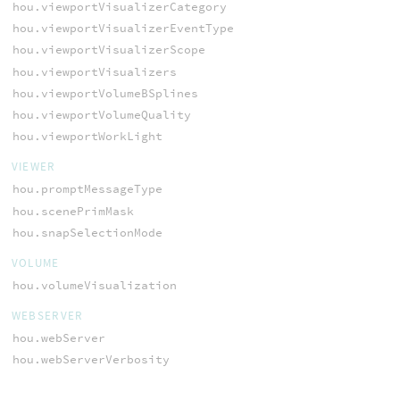
hou.viewportVisualizerCategory
hou.viewportVisualizerEventType
hou.viewportVisualizerScope
hou.viewportVisualizers
hou.viewportVolumeBSplines
hou.viewportVolumeQuality
hou.viewportWorkLight
VIEWER
hou.promptMessageType
hou.scenePrimMask
hou.snapSelectionMode
VOLUME
hou.volumeVisualization
WEBSERVER
hou.webServer
hou.webServerVerbosity