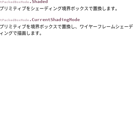
.Shaded
rtPackedBoxMode
プリミティブをシェーディング境界ボックスで置換します。
.CurrentShadingMode
rtPackedBoxMode
プリミティブを境界ボックスで置換し、ワイヤーフレームシェー
ィングで描画します。