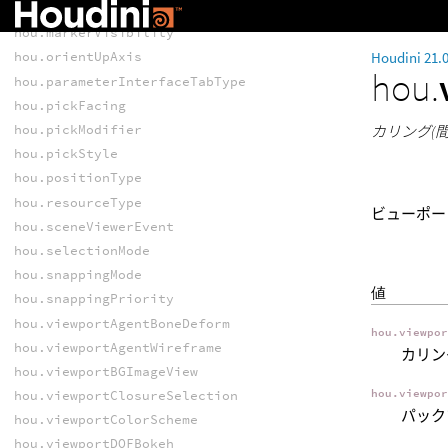
hou.hudPanel
hou.markerVisibility
Houdini 21.
hou.orientUpAxis
hou.
hou.parameterInterfaceTabType
hou.pickFacing
hou.pickModifier
カリング(
hou.pickStyle
hou.positionType
hou.resourceType
ビューポー
hou.sceneViewerEvent
hou.selectionMode
hou.snappingMode
値
hou.snappingPriority
hou.viewportAgentBoneDeform
hou.viewpo
hou.viewportAgentWireframe
カリン
hou.viewportBGImageView
hou.viewpo
hou.viewportClosureSelection
パック
hou.viewportColorScheme
hou.viewportDOFBokeh