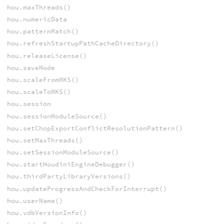
hou.maxThreads()
hou.numericData
hou.patternMatch()
hou.refreshStartupPathCacheDirectory()
hou.releaseLicense()
hou.saveMode
hou.scaleFromMKS()
hou.scaleToMKS()
hou.session
hou.sessionModuleSource()
hou.setChopExportConflictResolutionPattern()
hou.setMaxThreads()
hou.setSessionModuleSource()
hou.startHoudiniEngineDebugger()
hou.thirdPartyLibraryVersions()
hou.updateProgressAndCheckForInterrupt()
hou.userName()
hou.vdbVersionInfo()