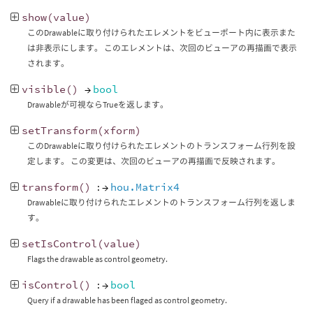
show
(
value
)
このDrawableに取り付けられたエレメントをビューポート内に表示また
は非表示にします。 このエレメントは、次回のビューアの再描画で表示
されます。
visible
()
→
bool
Drawableが可視ならTrueを返します。
setTransform
(
xform
)
このDrawableに取り付けられたエレメントのトランスフォーム行列を設
定します。 この変更は、次回のビューアの再描画で反映されます。
transform
()
: →
hou.Matrix4
Drawableに取り付けられたエレメントのトランスフォーム行列を返しま
す。
setIsControl
(
value
)
Flags the drawable as control geometry.
isControl
()
: →
bool
Query if a drawable has been flaged as control geometry.