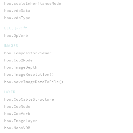
hou.scaleInheritanceMode
hou.vdbData
hou.vdbType
GEO, レイヤ
hou.OpVerb
IMAGES
hou.CompositorViewer
hou.Cop2Node
hou.imageDepth
hou.imageResolution()
hou.saveImageDataToFile()
LAYER
hou.CopCableStructure
hou.CopNode
hou.CopVerb
hou.ImageLayer
hou.NanoVDB