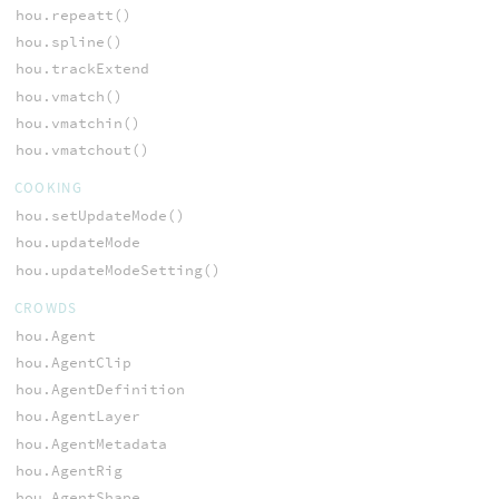
hou.repeatt()
hou.spline()
hou.trackExtend
hou.vmatch()
hou.vmatchin()
hou.vmatchout()
COOKING
hou.setUpdateMode()
hou.updateMode
hou.updateModeSetting()
CROWDS
hou.Agent
hou.AgentClip
hou.AgentDefinition
hou.AgentLayer
hou.AgentMetadata
hou.AgentRig
hou.AgentShape