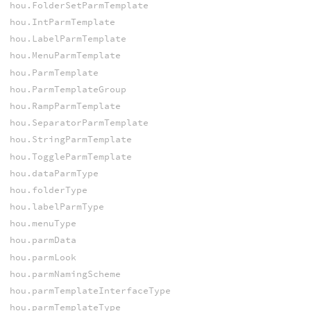
hou.FolderSetParmTemplate
hou.IntParmTemplate
hou.LabelParmTemplate
hou.MenuParmTemplate
hou.ParmTemplate
hou.ParmTemplateGroup
hou.RampParmTemplate
hou.SeparatorParmTemplate
hou.StringParmTemplate
hou.ToggleParmTemplate
hou.dataParmType
hou.folderType
hou.labelParmType
hou.menuType
hou.parmData
hou.parmLook
hou.parmNamingScheme
hou.parmTemplateInterfaceType
hou.parmTemplateType