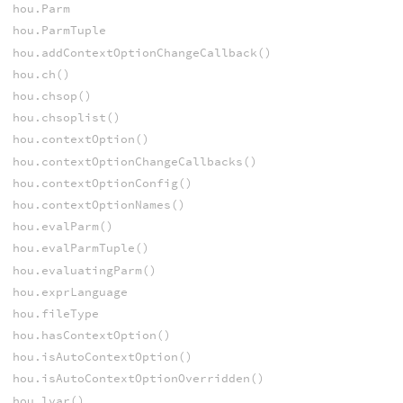
hou.Parm
hou.ParmTuple
hou.addContextOptionChangeCallback()
hou.ch()
hou.chsop()
hou.chsoplist()
hou.contextOption()
hou.contextOptionChangeCallbacks()
hou.contextOptionConfig()
hou.contextOptionNames()
hou.evalParm()
hou.evalParmTuple()
hou.evaluatingParm()
hou.exprLanguage
hou.fileType
hou.hasContextOption()
hou.isAutoContextOption()
hou.isAutoContextOptionOverridden()
hou.lvar()