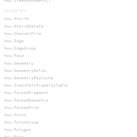
hou.videoEncoders()
GEOMETRY
hou.Attrib
hou.AttribDataId
hou.ChannelPrim
hou.Edge
hou.EdgeGroup
hou.Face
hou.Geometry
hou.GeometryDelta
hou.GeometryRayCache
hou.IndexPairPropertyTable
hou.PackedFragment
hou.PackedGeometry
hou.PackedPrim
hou.Point
hou.PointGroup
hou.Polygon
hou.Prim