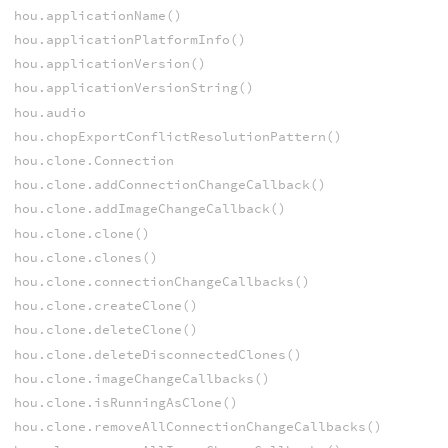
hou.applicationName()
hou.applicationPlatformInfo()
hou.applicationVersion()
hou.applicationVersionString()
hou.audio
hou.chopExportConflictResolutionPattern()
hou.clone.Connection
hou.clone.addConnectionChangeCallback()
hou.clone.addImageChangeCallback()
hou.clone.clone()
hou.clone.clones()
hou.clone.connectionChangeCallbacks()
hou.clone.createClone()
hou.clone.deleteClone()
hou.clone.deleteDisconnectedClones()
hou.clone.imageChangeCallbacks()
hou.clone.isRunningAsClone()
hou.clone.removeAllConnectionChangeCallbacks()