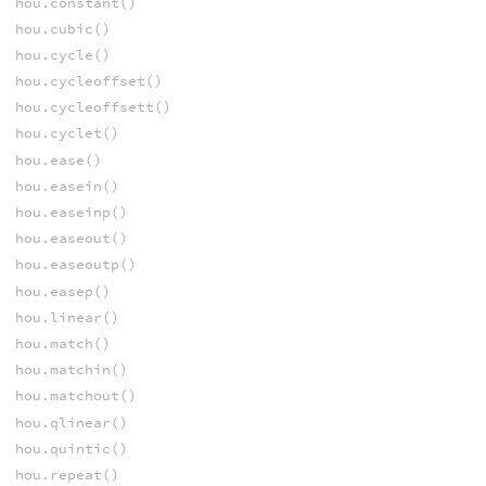
hou.constant()
hou.cubic()
hou.cycle()
hou.cycleoffset()
hou.cycleoffsett()
hou.cyclet()
hou.ease()
hou.easein()
hou.easeinp()
hou.easeout()
hou.easeoutp()
hou.easep()
hou.linear()
hou.match()
hou.matchin()
hou.matchout()
hou.qlinear()
hou.quintic()
hou.repeat()