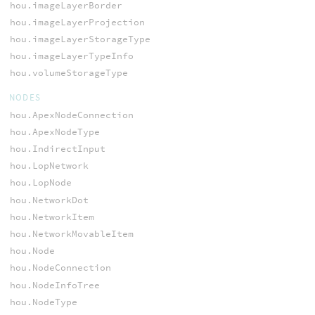
hou.imageLayerBorder
hou.imageLayerProjection
hou.imageLayerStorageType
hou.imageLayerTypeInfo
hou.volumeStorageType
NODES
hou.ApexNodeConnection
hou.ApexNodeType
hou.IndirectInput
hou.LopNetwork
hou.LopNode
hou.NetworkDot
hou.NetworkItem
hou.NetworkMovableItem
hou.Node
hou.NodeConnection
hou.NodeInfoTree
hou.NodeType