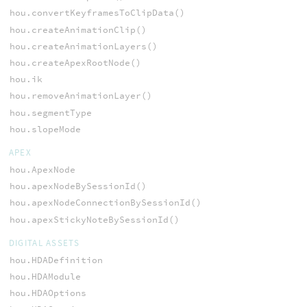
hou.convertKeyframesToClipData()
hou.createAnimationClip()
hou.createAnimationLayers()
hou.createApexRootNode()
hou.ik
hou.removeAnimationLayer()
hou.segmentType
hou.slopeMode
APEX
hou.ApexNode
hou.apexNodeBySessionId()
hou.apexNodeConnectionBySessionId()
hou.apexStickyNoteBySessionId()
DIGITAL ASSETS
hou.HDADefinition
hou.HDAModule
hou.HDAOptions