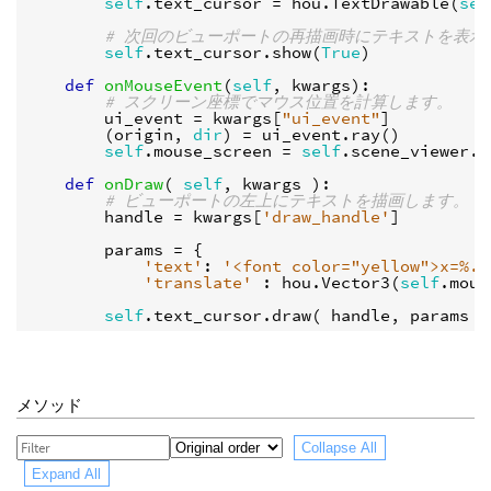
self
.
text_cursor
=
hou
.
TextDrawable
(
sel
# 次回のビューポートの再描画時にテキストを表示
self
.
text_cursor
.
show
(
True
)
def
onMouseEvent
(
self
,
kwargs
):
# スクリーン座標でマウス位置を計算します。
ui_event
=
kwargs
[
"ui_event"
]
(
origin
,
dir
)
=
ui_event
.
ray
()
self
.
mouse_screen
=
self
.
scene_viewer
.
c
def
onDraw
(
self
,
kwargs
):
# ビューポートの左上にテキストを描画します。
handle
=
kwargs
[
'draw_handle'
]
params
=
{
'text'
:
'<font color="yellow">x=
%.2
'translate'
:
hou
.
Vector3
(
self
.
mous
self
.
text_cursor
.
draw
(
handle
,
params
)
メソッド
Collapse All
Expand All