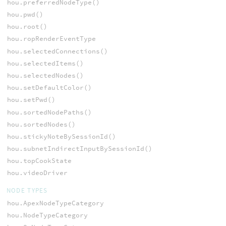
hou.preferredNodeType()
hou.pwd()
hou.root()
hou.ropRenderEventType
hou.selectedConnections()
hou.selectedItems()
hou.selectedNodes()
hou.setDefaultColor()
hou.setPwd()
hou.sortedNodePaths()
hou.sortedNodes()
hou.stickyNoteBySessionId()
hou.subnetIndirectInputBySessionId()
hou.topCookState
hou.videoDriver
NODE TYPES
hou.ApexNodeTypeCategory
hou.NodeTypeCategory