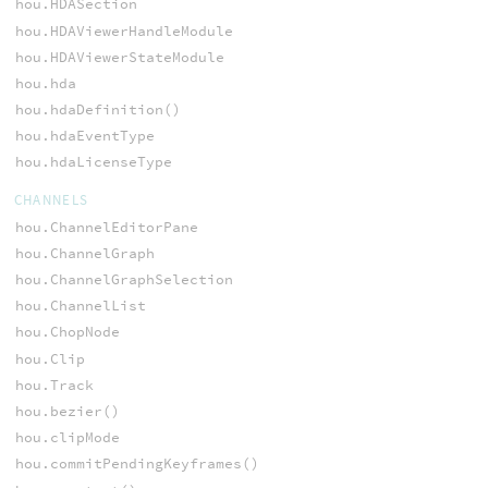
hou.HDASection
hou.HDAViewerHandleModule
hou.HDAViewerStateModule
hou.hda
hou.hdaDefinition()
hou.hdaEventType
hou.hdaLicenseType
CHANNELS
hou.ChannelEditorPane
hou.ChannelGraph
hou.ChannelGraphSelection
hou.ChannelList
hou.ChopNode
hou.Clip
hou.Track
hou.bezier()
hou.clipMode
hou.commitPendingKeyframes()