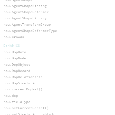
hou.AgentShapeBinding
hou.AgentShapeDeformer
hou.AgentShapeLibrary
hou.AgentTransformGroup
hou.agentShapeDeformerType
hou.crowds
DYNAMICS
hou.DopData
hou.DopNode
hou.DopObject
hou.DopRecord
hou.DopRelationship
hou.DopSimulation
hou.currentDopNet()
hou.dop
hou.fieldType
hou.setCurrentDopNet()
hou.setSimulationEnabled()