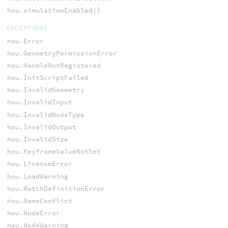
hou.simulationEnabled()
EXCEPTIONS
hou.Error
hou.GeometryPermissionError
hou.HandleNotRegistered
hou.InitScriptFailed
hou.InvalidGeometry
hou.InvalidInput
hou.InvalidNodeType
hou.InvalidOutput
hou.InvalidSize
hou.KeyframeValueNotSet
hou.LicenseError
hou.LoadWarning
hou.MatchDefinitionError
hou.NameConflict
hou.NodeError
hou.NodeWarning