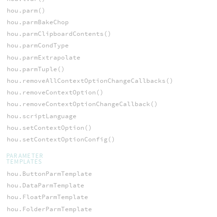
hou.parm()
hou.parmBakeChop
hou.parmClipboardContents()
hou.parmCondType
hou.parmExtrapolate
hou.parmTuple()
hou.removeAllContextOptionChangeCallbacks()
hou.removeContextOption()
hou.removeContextOptionChangeCallback()
hou.scriptLanguage
hou.setContextOption()
hou.setContextOptionConfig()
PARAMETER
TEMPLATES
hou.ButtonParmTemplate
hou.DataParmTemplate
hou.FloatParmTemplate
hou.FolderParmTemplate