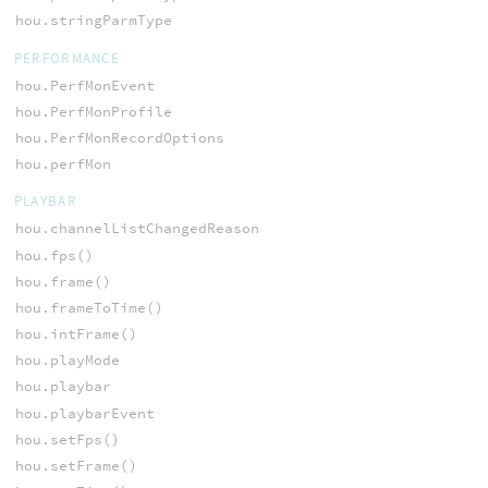
hou.stringParmType
PERFORMANCE
hou.PerfMonEvent
hou.PerfMonProfile
hou.PerfMonRecordOptions
hou.perfMon
PLAYBAR
hou.channelListChangedReason
hou.fps()
hou.frame()
hou.frameToTime()
hou.intFrame()
hou.playMode
hou.playbar
hou.playbarEvent
hou.setFps()
hou.setFrame()