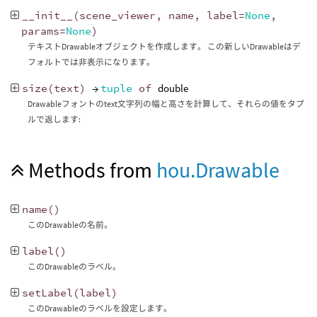
__init__
(
scene_viewer
,
name
,
label
=
None
,
params
=
None
)
テキストDrawableオブジェクトを作成します。 この新しいDrawableはデ
フォルトでは非表示になります。
size
(
text
)
→
tuple
of
double
Drawableフォントのtext文字列の幅と高さを計算して、それらの値をタプ
ルで返します:
Methods from
hou.Drawable
name
()
このDrawableの名前。
label
()
このDrawableのラベル。
setLabel
(
label
)
このDrawableのラベルを設定します。