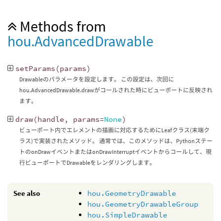
Methods from
hou.AdvancedDrawable
setParams
(
params
)
Drawableのパラメータを設定します。 この設定は、次回に
hou.AdvancedDrawable.drawがコールされた時にビューポートに反映され
ます。
draw
(
handle
,
params
=
None
)
ビューポート内でエレメントの描画に対応するためにLeafクラス(末端ク
ラス)で実装されたメソッド。 通常では、このメソッドは、Pythonステー
トのonDrawイベントまたはonDrawInterruptイベントからコールして、現
行ビューポートでDrawableをレンダリングします。
See also
hou.GeometryDrawable
hou.GeometryDrawableGroup
hou.SimpleDrawable