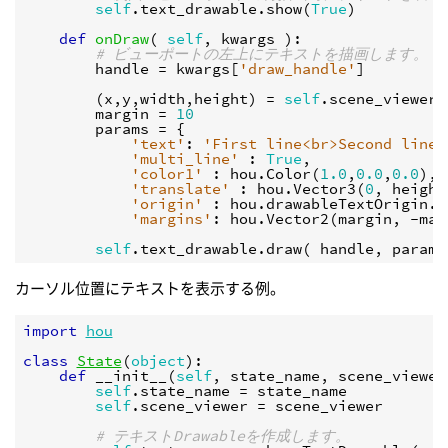
self
.
text_drawable
.
show
(
True
)
def
onDraw
(
self
,
kwargs
):
# ビューポートの左上にテキストを描画します。
handle
=
kwargs
[
'draw_handle'
]
(
x
,
y
,
width
,
height
)
=
self
.
scene_viewer
.
margin
=
10
params
=
{
'text'
:
'First line<br>Second line<
'multi_line'
:
True
,
'color1'
:
hou
.
Color
(
1.0
,
0.0
,
0.0
),
'translate'
:
hou
.
Vector3
(
0
,
height
'origin'
:
hou
.
drawableTextOrigin
.
U
'margins'
:
hou
.
Vector2
(
margin
,
-
mar
self
.
text_drawable
.
draw
(
handle
,
params
カーソル位置にテキストを表示する例。
import
hou
class
State
(
object
):
def
__init__
(
self
,
state_name
,
scene_viewer
self
.
state_name
=
state_name
self
.
scene_viewer
=
scene_viewer
# テキストDrawableを作成します。