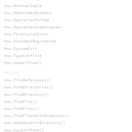
hou.NotAvailable
hou.ObjectWasDeleted
hou.OperationFailed
hou.OperationInterrupted
hou.PermissionError
hou.StateNotRegistered
hou.SystemExit
hou.TypeConflict
hou.assertTrue()
FILE I/O
hou.fileReferences()
hou.findDirectories()
hou.findDirectory()
hou.findFile()
hou.findFiles()
hou.findFilesWithExtension()
hou.homeHoudiniDirectory()
hou.houdiniPath()