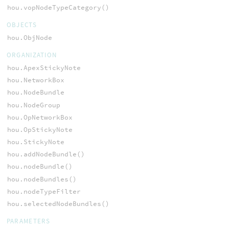
hou.vopNodeTypeCategory()
OBJECTS
hou.ObjNode
ORGANIZATION
hou.ApexStickyNote
hou.NetworkBox
hou.NodeBundle
hou.NodeGroup
hou.OpNetworkBox
hou.OpStickyNote
hou.StickyNote
hou.addNodeBundle()
hou.nodeBundle()
hou.nodeBundles()
hou.nodeTypeFilter
hou.selectedNodeBundles()
PARAMETERS