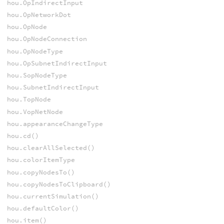
hou.OpIndirectInput
hou.OpNetworkDot
hou.OpNode
hou.OpNodeConnection
hou.OpNodeType
hou.OpSubnetIndirectInput
hou.SopNodeType
hou.SubnetIndirectInput
hou.TopNode
hou.VopNetNode
hou.appearanceChangeType
hou.cd()
hou.clearAllSelected()
hou.colorItemType
hou.copyNodesTo()
hou.copyNodesToClipboard()
hou.currentSimulation()
hou.defaultColor()
hou.item()