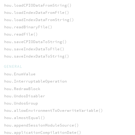
hou.loadCPIODataFromString()
hou.loadIndexDataFromFile()
hou.loadIndexDataFromString()
hou.readBinaryFile()
hou.readFile()
hou.saveCPIODataToString()
hou.saveIndexDataToFile()
hou.saveIndexDataToString()
GENERAL
hou.EnumValue
hou.InterruptableOperation
hou.RedrawBlock
hou.UndosDisabler
hou.UndosGroup
hou.allowEnvironmentToOverwriteVariable()
hou.almostEqual()
hou.appendSessionModuleSource()
hou.applicationCompilationDate()