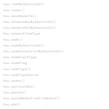
hou.itemBySessionId()
hou.items()
hou.moveNodesTo()
hou.networkBoxBySessionId()
hou.networkDotBySessionId()
hou.networkItemType
hou.node()
hou.nodeBySessionId()
hou.nodeConnectionBySessionId()
hou.nodeEventType
hou.nodeFlag
hou.nodeType()
hou.nodeTypeSource
hou.nodes()
hou.optionalBool
hou.parent()
hou.pasteNodesFromClipboard()
hou.phm()