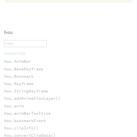
hou
ANIMATION
hou.AnimBar
hou.BaseKeyframe
hou.Bookmark
hou.Keyframe
hou.StringKeyframe
hou.addAnimationLayer()
hou.anim
hou.animBarToolSize
hou.bookmarkEvent
hou.clipInfo()
hou.convertClipData()