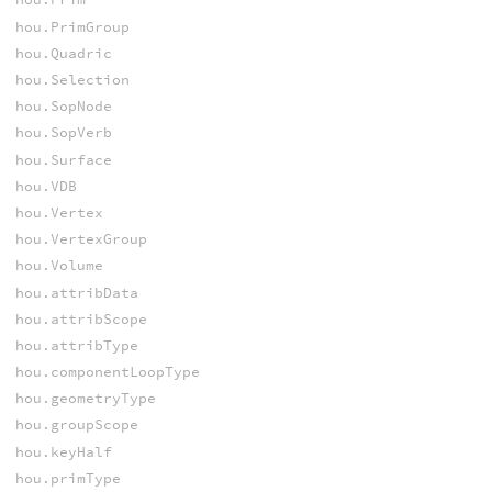
hou.PrimGroup
hou.Quadric
hou.Selection
hou.SopNode
hou.SopVerb
hou.Surface
hou.VDB
hou.Vertex
hou.VertexGroup
hou.Volume
hou.attribData
hou.attribScope
hou.attribType
hou.componentLoopType
hou.geometryType
hou.groupScope
hou.keyHalf
hou.primType