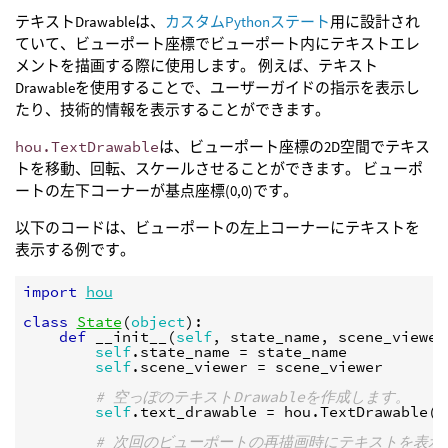
テキストDrawableは、
カスタムPythonステート
用に設計され
ていて、ビューポート座標でビューポート内にテキストエレ
メントを描画する際に使用します。 例えば、テキスト
Drawableを使用することで、ユーザーガイドの指示を表示し
たり、技術的情報を表示することができます。
hou.TextDrawable
は、ビューポート座標の2D空間でテキス
トを移動、回転、スケールさせることができます。 ビューポ
ートの左下コーナーが基点座標(0,0)です。
以下のコードは、ビューポートの左上コーナーにテキストを
表示する例です。
import
hou
class
State
(
object
):
def
__init__
(
self
,
state_name
,
scene_viewer
self
.
state_name
=
state_name
self
.
scene_viewer
=
scene_viewer
# 空っぽのテキストDrawableを作成します。
self
.
text_drawable
=
hou
.
TextDrawable
(
s
# 次回のビューポートの再描画時にテキストを表示