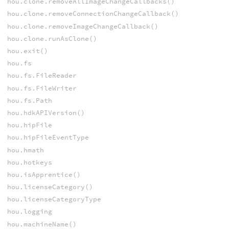
hou.clone.removeAllImageChangeCallbacks()
hou.clone.removeConnectionChangeCallback()
hou.clone.removeImageChangeCallback()
hou.clone.runAsClone()
hou.exit()
hou.fs
hou.fs.FileReader
hou.fs.FileWriter
hou.fs.Path
hou.hdkAPIVersion()
hou.hipFile
hou.hipFileEventType
hou.hmath
hou.hotkeys
hou.isApprentice()
hou.licenseCategory()
hou.licenseCategoryType
hou.logging
hou.machineName()