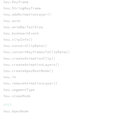
hou.Keyframe
hou.StringKeyframe
hou.addAnimationLayer()
hou.anim
hou.animBarToolSize
hou.bookmarkEvent
hou.clipInfo()
hou.convertClipData()
hou.convertKeyframesToClipData()
hou.createAnimationClip()
hou.createAnimationLayers()
hou.createApexRootNode()
hou.ik
hou.removeAnimationLayer()
hou.segmentType
hou.slopeMode
APEX
hou.ApexNode