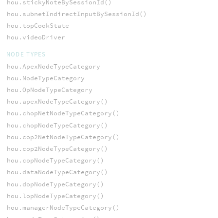
hou.stickyNoteBySessionId()
hou.subnetIndirectInputBySessionId()
hou.topCookState
hou.videoDriver
NODE TYPES
hou.ApexNodeTypeCategory
hou.NodeTypeCategory
hou.OpNodeTypeCategory
hou.apexNodeTypeCategory()
hou.chopNetNodeTypeCategory()
hou.chopNodeTypeCategory()
hou.cop2NetNodeTypeCategory()
hou.cop2NodeTypeCategory()
hou.copNodeTypeCategory()
hou.dataNodeTypeCategory()
hou.dopNodeTypeCategory()
hou.lopNodeTypeCategory()
hou.managerNodeTypeCategory()