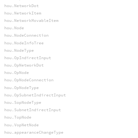
hou.NetworkDot
hou.NetworkItem
hou.NetworkMovableItem
hou.Node
hou.NodeConnection
hou.NodeInfoTree
hou.NodeType
hou.OpIndirectInput
hou.OpNetworkDot
hou.OpNode
hou.OpNodeConnection
hou.OpNodeType
hou.OpSubnetIndirectInput
hou.SopNodeType
hou.SubnetIndirectInput
hou.TopNode
hou.VopNetNode
hou.appearanceChangeType