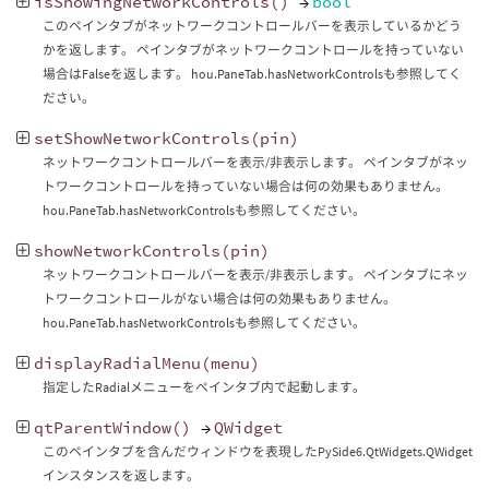
isShowingNetworkControls
()
→
bool
このペインタブがネットワークコントロールバーを表示しているかどう
かを返します。 ペインタブがネットワークコントロールを持っていない
場合はFalseを返します。 hou.PaneTab.hasNetworkControlsも参照してく
ださい。
setShowNetworkControls
(
pin
)
ネットワークコントロールバーを表示/非表示します。 ペインタブがネッ
トワークコントロールを持っていない場合は何の効果もありません。
hou.PaneTab.hasNetworkControlsも参照してください。
showNetworkControls
(
pin
)
ネットワークコントロールバーを表示/非表示します。 ペインタブにネッ
トワークコントロールがない場合は何の効果もありません。
hou.PaneTab.hasNetworkControlsも参照してください。
displayRadialMenu
(
menu
)
指定したRadialメニューをペインタブ内で起動します。
qtParentWindow
()
→
QWidget
このペインタブを含んだウィンドウを表現したPySide6.QtWidgets.QWidget
インスタンスを返します。