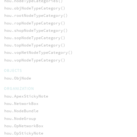
hou.nodeTypeCategories()
hou.objNodeTypeCategory()
hou.rootNodeTypeCategory()
hou.ropNodeTypeCategory()
hou.shopNodeTypeCategory()
hou.sopNodeTypeCategory()
hou.topNodeTypeCategory()
hou.vopNetNodeTypeCategory()
hou.vopNodeTypeCategory()
OBJECTS
hou.ObjNode
ORGANIZATION
hou.ApexStickyNote
hou.NetworkBox
hou.NodeBundle
hou.NodeGroup
hou.OpNetworkBox
hou.OpStickyNote