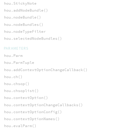
hou.StickyNote
hou.addNodeBundle()
hou.nodeBundle()
hou.nodeBundles()
hou.nodeTypeFilter
hou.selectedNodeBundles()
PARAMETERS
hou.Parm
hou.ParmTuple
hou.addContextOptionChangeCallback()
hou.ch()
hou.chsop()
hou.chsoplist()
hou.contextOption()
hou.contextOptionChangeCallbacks()
hou.contextOptionConfig()
hou.contextOptionNames()
hou.evalParm()