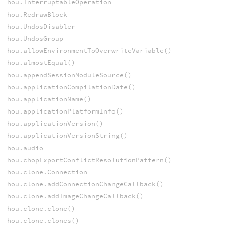
hou.InterruptableOperation
hou.RedrawBlock
hou.UndosDisabler
hou.UndosGroup
hou.allowEnvironmentToOverwriteVariable()
hou.almostEqual()
hou.appendSessionModuleSource()
hou.applicationCompilationDate()
hou.applicationName()
hou.applicationPlatformInfo()
hou.applicationVersion()
hou.applicationVersionString()
hou.audio
hou.chopExportConflictResolutionPattern()
hou.clone.Connection
hou.clone.addConnectionChangeCallback()
hou.clone.addImageChangeCallback()
hou.clone.clone()
hou.clone.clones()