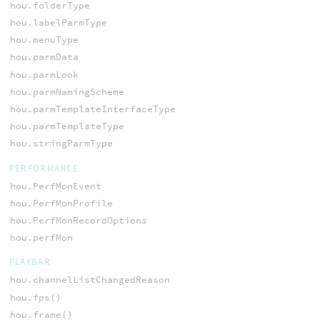
hou.folderType
hou.labelParmType
hou.menuType
hou.parmData
hou.parmLook
hou.parmNamingScheme
hou.parmTemplateInterfaceType
hou.parmTemplateType
hou.stringParmType
PERFORMANCE
hou.PerfMonEvent
hou.PerfMonProfile
hou.PerfMonRecordOptions
hou.perfMon
PLAYBAR
hou.channelListChangedReason
hou.fps()
hou.frame()