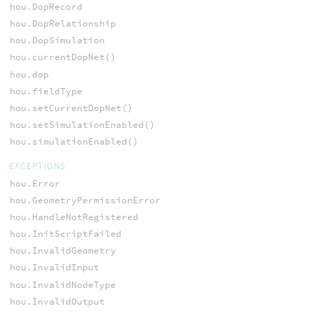
hou.DopRecord
hou.DopRelationship
hou.DopSimulation
hou.currentDopNet()
hou.dop
hou.fieldType
hou.setCurrentDopNet()
hou.setSimulationEnabled()
hou.simulationEnabled()
EXCEPTIONS
hou.Error
hou.GeometryPermissionError
hou.HandleNotRegistered
hou.InitScriptFailed
hou.InvalidGeometry
hou.InvalidInput
hou.InvalidNodeType
hou.InvalidOutput