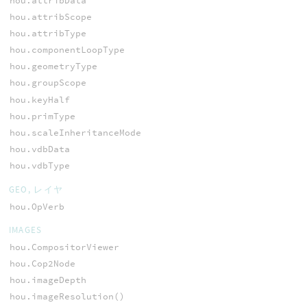
hou.attribData
hou.attribScope
hou.attribType
hou.componentLoopType
hou.geometryType
hou.groupScope
hou.keyHalf
hou.primType
hou.scaleInheritanceMode
hou.vdbData
hou.vdbType
GEO, レイヤ
hou.OpVerb
IMAGES
hou.CompositorViewer
hou.Cop2Node
hou.imageDepth
hou.imageResolution()