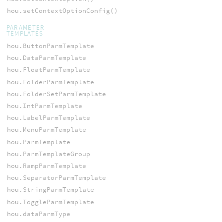
hou.setContextOptionConfig()
PARAMETER
TEMPLATES
hou.ButtonParmTemplate
hou.DataParmTemplate
hou.FloatParmTemplate
hou.FolderParmTemplate
hou.FolderSetParmTemplate
hou.IntParmTemplate
hou.LabelParmTemplate
hou.MenuParmTemplate
hou.ParmTemplate
hou.ParmTemplateGroup
hou.RampParmTemplate
hou.SeparatorParmTemplate
hou.StringParmTemplate
hou.ToggleParmTemplate
hou.dataParmType