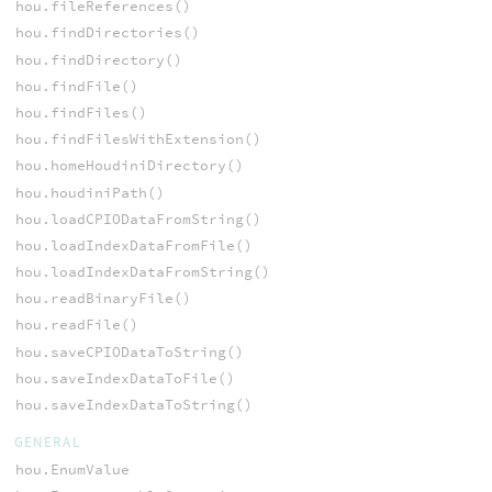
hou.fileReferences()
hou.findDirectories()
hou.findDirectory()
hou.findFile()
hou.findFiles()
hou.findFilesWithExtension()
hou.homeHoudiniDirectory()
hou.houdiniPath()
hou.loadCPIODataFromString()
hou.loadIndexDataFromFile()
hou.loadIndexDataFromString()
hou.readBinaryFile()
hou.readFile()
hou.saveCPIODataToString()
hou.saveIndexDataToFile()
hou.saveIndexDataToString()
GENERAL
hou.EnumValue