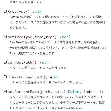
字列のタプルを返します。
treeType
()
→
str
Data Treeに表示されている現在のツリータイプを返します。 この関数
は、まだツリータイプが選択されていなかった場合には空っぽの文字列
を返します。
setTreeType
(
tree_type
)
→
bool
Data Treeに表示されているツリータイプを変更します。 有効な値は、
treeTypes関数で返される文字列です。 ツリータイプの変更に成功すれば
True、失敗すればFalseを返します。
currentPath
()
→
str
ツリー内の現在のノードのパスを返します。
clearCurrentPath
()
→
str
ツリー内で現在選択されているノードをクリアします。
setCurrentPath
(
path
,
multi
=
False
,
index
=-
1
)
ツリー内の現在選択されるノードを設定します。 指定したパスがツリー
内のノードに一致しなかった場合は、そのツリーが現行ノードを、指定
したパスにできるだけうまく一致するように試みます。