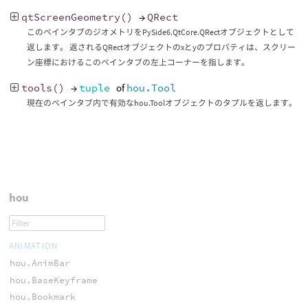
qtScreenGeometry
()
→
QRect
このペインタブのジオメトリをPySide6.QtCore.QRectオブジェクトとして
返します。 返されるQRectオブジェクトのxとyのプロパティは、スクリー
ン座標におけるこのペインタブの左上コーナーを指します。
tools
()
→
tuple
of
hou.Tool
現在のペインタブ内で有効なhou.Toolオブジェクトのタプルを返します。
hou
ANIMATION
hou.AnimBar
hou.BaseKeyframe
hou.Bookmark