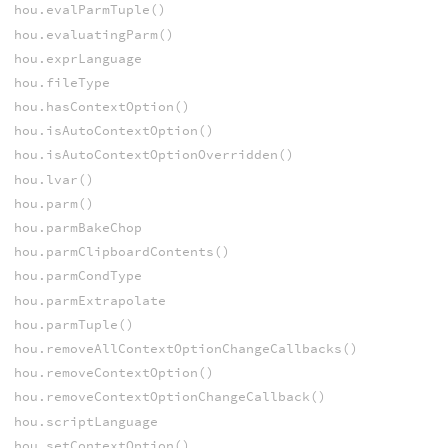
hou.evalParmTuple()
hou.evaluatingParm()
hou.exprLanguage
hou.fileType
hou.hasContextOption()
hou.isAutoContextOption()
hou.isAutoContextOptionOverridden()
hou.lvar()
hou.parm()
hou.parmBakeChop
hou.parmClipboardContents()
hou.parmCondType
hou.parmExtrapolate
hou.parmTuple()
hou.removeAllContextOptionChangeCallbacks()
hou.removeContextOption()
hou.removeContextOptionChangeCallback()
hou.scriptLanguage
hou.setContextOption()