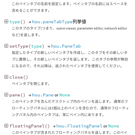
このペインタブの名前を設定します。ペインタブの名前にはスペースを
含めることができます。
type
()
→
hou.paneTabType
列挙値
このタブのタイプ(つまり、scene viewer, parameter editor, network editor
など)を返します。
setType
(
type
)
→
hou.PaneTab
指定したタイプの新しいペインタブを作成し、このタブをその新しいタ
ブに置換し、その新しいペインタブを返します。 このタブの参照が無効
になるので、それ以降は、返されたペインタブを使用してください。
close
()
ペインタブを閉じます。
pane
()
→
hou.Pane
or
None
このペインタブを含んだデスクトップ内のペインを返します。 通常のフ
ローティングパネルには1個以上のペインを含むので、通常のフローティ
ングパネル内のペインタブは、常にペイン内にあります。
floatingPanel
()
→
hou.FloatingPanel
or
None
このペインタブが含まれたフローティングパネルを返します。このペイ