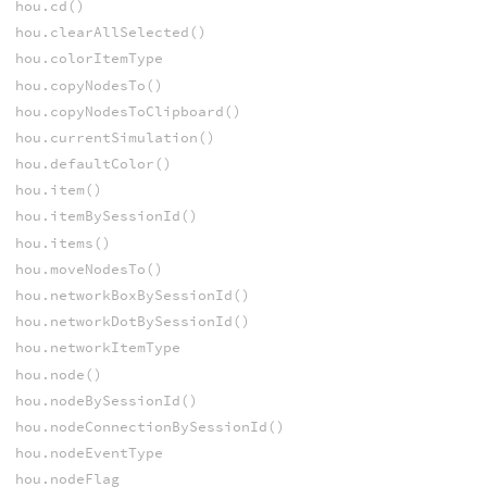
hou.cd()
hou.clearAllSelected()
hou.colorItemType
hou.copyNodesTo()
hou.copyNodesToClipboard()
hou.currentSimulation()
hou.defaultColor()
hou.item()
hou.itemBySessionId()
hou.items()
hou.moveNodesTo()
hou.networkBoxBySessionId()
hou.networkDotBySessionId()
hou.networkItemType
hou.node()
hou.nodeBySessionId()
hou.nodeConnectionBySessionId()
hou.nodeEventType
hou.nodeFlag