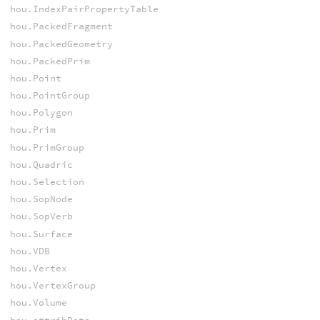
hou.IndexPairPropertyTable
hou.PackedFragment
hou.PackedGeometry
hou.PackedPrim
hou.Point
hou.PointGroup
hou.Polygon
hou.Prim
hou.PrimGroup
hou.Quadric
hou.Selection
hou.SopNode
hou.SopVerb
hou.Surface
hou.VDB
hou.Vertex
hou.VertexGroup
hou.Volume