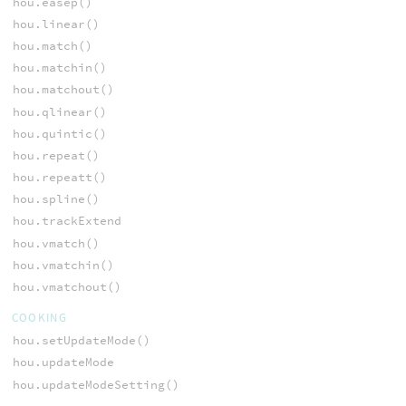
hou.easep()
hou.linear()
hou.match()
hou.matchin()
hou.matchout()
hou.qlinear()
hou.quintic()
hou.repeat()
hou.repeatt()
hou.spline()
hou.trackExtend
hou.vmatch()
hou.vmatchin()
hou.vmatchout()
COOKING
hou.setUpdateMode()
hou.updateMode
hou.updateModeSetting()