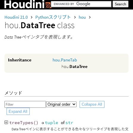
Houdini 21.0
Pythonスクリプト
hou
hou.
DataTree
class
Data Treeペインタブを表現します。
Inheritance
hou.PaneTab
hou.
DataTree
メソッド
Collapse All
Expand All
treeTypes
()
→
tuple
of
str
Data Treeペインに表示することができる色々なツリータイプを表現した文