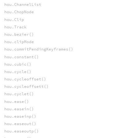
hou.ChannelList
hou.ChopNode
hou.Clip
hou.Track
hou.bezier()
hou.clipMode
hou.commitPendingKeyframes()
hou.constant()
hou.cubic()
hou.cycle()
hou.cycleoffset()
hou.cycleoffsett()
hou.cyclet()
hou.ease()
hou.easein()
hou.easeinp()
hou.easeout()
hou.easeoutp()