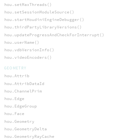
hou.setMaxThreads()
hou.setSessionModuleSource()
hou.startHoudiniEngineDebugger()
hou.thirdPartyLibraryVersions()
hou.updateProgressAndCheckForInterrupt()
hou.userName()
hou.vdbVersionInfo()
hou.videoEncoders()
GEOMETRY
hou.Attrib
hou.AttribDataId
hou.ChannelPrim
hou.Edge
hou.EdgeGroup
hou.Face
hou.Geometry
hou.GeometryDelta
hou.GeometryRayCache