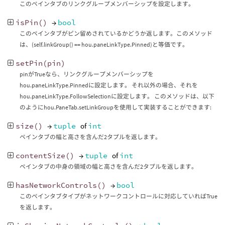
このペインタブのリンクグループメンバーシップを設定します。
isPin
()
→
bool
このペインタブがピン留めされているかどうか返します。このメソッド
は、(self.linkGroup() == hou.paneLinkType.Pinned)と等価です。
setPin
(
pin
)
pinがTrueなら、リンクグループメンバーシップを
hou.paneLinkType.Pinnedに設定します。 それ以外の場合、それを
hou.paneLinkType.FollowSelectionに設定します。 このメソッドは、以下
のようにhou.PaneTab.setLinkGroupを使用して実装することができます:
size
()
→
tuple
of
int
ペインタブの幅と高さを含んだ2タプルを返します。
contentSize
()
→
tuple
of
int
ペインタブの中身の領域の幅と高さを含んだ2タプルを返します。
hasNetworkControls
()
→
bool
このペインタブタイプがネットワークコントロールに対応していればTrue
を返します。