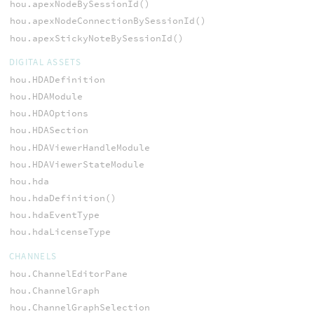
hou.apexNodeBySessionId()
hou.apexNodeConnectionBySessionId()
hou.apexStickyNoteBySessionId()
DIGITAL ASSETS
hou.HDADefinition
hou.HDAModule
hou.HDAOptions
hou.HDASection
hou.HDAViewerHandleModule
hou.HDAViewerStateModule
hou.hda
hou.hdaDefinition()
hou.hdaEventType
hou.hdaLicenseType
CHANNELS
hou.ChannelEditorPane
hou.ChannelGraph
hou.ChannelGraphSelection