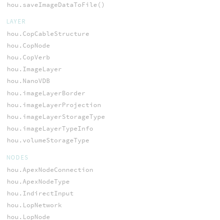
hou.saveImageDataToFile()
LAYER
hou.CopCableStructure
hou.CopNode
hou.CopVerb
hou.ImageLayer
hou.NanoVDB
hou.imageLayerBorder
hou.imageLayerProjection
hou.imageLayerStorageType
hou.imageLayerTypeInfo
hou.volumeStorageType
NODES
hou.ApexNodeConnection
hou.ApexNodeType
hou.IndirectInput
hou.LopNetwork
hou.LopNode