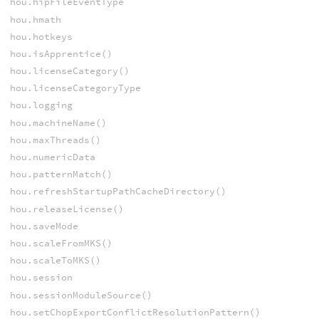
hou.hipFileEventType
hou.hmath
hou.hotkeys
hou.isApprentice()
hou.licenseCategory()
hou.licenseCategoryType
hou.logging
hou.machineName()
hou.maxThreads()
hou.numericData
hou.patternMatch()
hou.refreshStartupPathCacheDirectory()
hou.releaseLicense()
hou.saveMode
hou.scaleFromMKS()
hou.scaleToMKS()
hou.session
hou.sessionModuleSource()
hou.setChopExportConflictResolutionPattern()