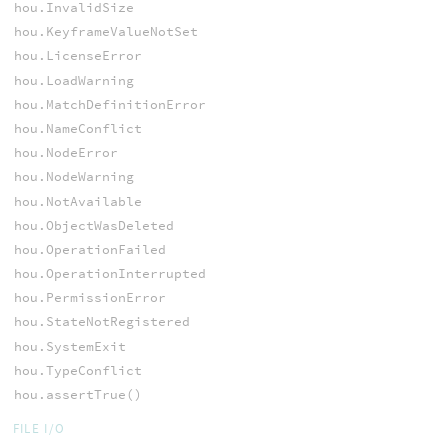
hou.InvalidSize
hou.KeyframeValueNotSet
hou.LicenseError
hou.LoadWarning
hou.MatchDefinitionError
hou.NameConflict
hou.NodeError
hou.NodeWarning
hou.NotAvailable
hou.ObjectWasDeleted
hou.OperationFailed
hou.OperationInterrupted
hou.PermissionError
hou.StateNotRegistered
hou.SystemExit
hou.TypeConflict
hou.assertTrue()
FILE I/O