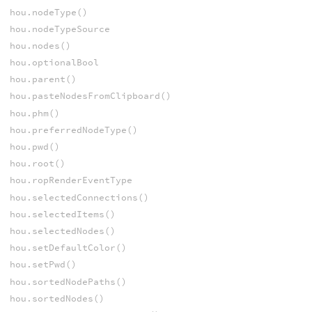
hou.nodeType()
hou.nodeTypeSource
hou.nodes()
hou.optionalBool
hou.parent()
hou.pasteNodesFromClipboard()
hou.phm()
hou.preferredNodeType()
hou.pwd()
hou.root()
hou.ropRenderEventType
hou.selectedConnections()
hou.selectedItems()
hou.selectedNodes()
hou.setDefaultColor()
hou.setPwd()
hou.sortedNodePaths()
hou.sortedNodes()