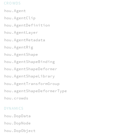
CROWDS
hou.Agent
hou.AgentClip
hou.AgentDefinition
hou.AgentLayer
hou.AgentMetadata
hou.AgentRig
hou.AgentShape
hou.AgentShapeBinding
hou.AgentShapeDeformer
hou.AgentShapeLibrary
hou.AgentTransformGroup
hou.agentShapeDeformerType
hou.crowds
DYNAMICS
hou.DopData
hou.DopNode
hou.DopObject