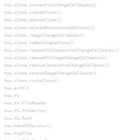
hou.clone.connectionChangeCallbacks()
hou.clone.createClone()
hou.clone.deleteClone()
hou.clone.deleteDisconnectedClones()
hou.clone.imageChangeCallbacks()
hou.clone.isRunningAsClone()
hou.clone.removeAllConnectionChangeCallbacks()
hou.clone.removeAllImageChangeCallbacks()
hou.clone.removeConnectionChangeCallback()
hou.clone.removeImageChangeCallback()
hou.clone.runAsClone()
hou.exit()
hou.fs
hou.fs.FileReader
hou.fs.FileWriter
hou.fs.Path
hou.hdkAPIVersion()
hou.hipFile