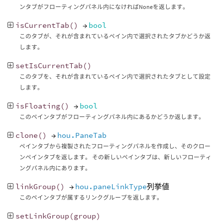
ンタブがフローティングパネル内になければNoneを返します。
isCurrentTab
()
→
bool
このタブが、それが含まれているペイン内で選択されたタブかどうか返
します。
setIsCurrentTab
()
このタブを、それが含まれているペイン内で選択されたタブとして設定
します。
isFloating
()
→
bool
このペインタブがフローティングパネル内にあるかどうか返します。
clone
()
→
hou.PaneTab
ペインタブから複製されたフローティングパネルを作成し、そのクロー
ンペインタブを返します。 その新しいペインタブは、新しいフローティ
ングパネル内にあります。
linkGroup
()
→
hou.paneLinkType
列挙値
このペインタブが属するリンクグループを返します。
setLinkGroup
(
group
)