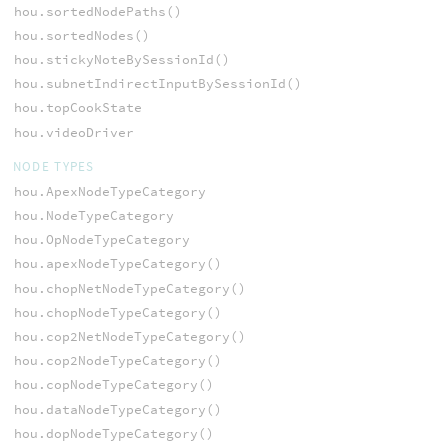
hou.sortedNodePaths()
hou.sortedNodes()
hou.stickyNoteBySessionId()
hou.subnetIndirectInputBySessionId()
hou.topCookState
hou.videoDriver
NODE TYPES
hou.ApexNodeTypeCategory
hou.NodeTypeCategory
hou.OpNodeTypeCategory
hou.apexNodeTypeCategory()
hou.chopNetNodeTypeCategory()
hou.chopNodeTypeCategory()
hou.cop2NetNodeTypeCategory()
hou.cop2NodeTypeCategory()
hou.copNodeTypeCategory()
hou.dataNodeTypeCategory()
hou.dopNodeTypeCategory()