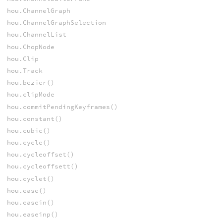
hou.ChannelGraph
hou.ChannelGraphSelection
hou.ChannelList
hou.ChopNode
hou.Clip
hou.Track
hou.bezier()
hou.clipMode
hou.commitPendingKeyframes()
hou.constant()
hou.cubic()
hou.cycle()
hou.cycleoffset()
hou.cycleoffsett()
hou.cyclet()
hou.ease()
hou.easein()
hou.easeinp()