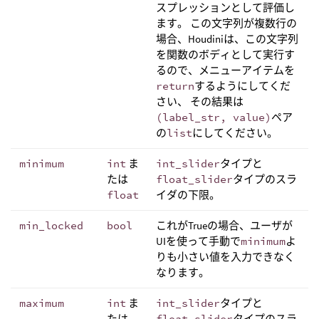
スプレッションとして評価し
ます。 この文字列が複数行の
場合、Houdiniは、この文字列
を関数のボディとして実行す
るので、メニューアイテムを
return
するようにしてくだ
さい、 その結果は
(label_str, value)
ペア
の
list
にしてください。
minimum
int
ま
int_slider
タイプと
たは
float_slider
タイプのスラ
float
イダの下限。
min_locked
bool
これがTrueの場合、ユーザが
UIを使って手動で
minimum
よ
りも小さい値を入力できなく
なります。
maximum
int
ま
int_slider
タイプと
たは
float_slider
タイプのスラ