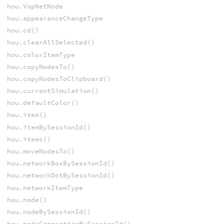
hou.VopNetNode
hou.appearanceChangeType
hou.cd()
hou.clearAllSelected()
hou.colorItemType
hou.copyNodesTo()
hou.copyNodesToClipboard()
hou.currentSimulation()
hou.defaultColor()
hou.item()
hou.itemBySessionId()
hou.items()
hou.moveNodesTo()
hou.networkBoxBySessionId()
hou.networkDotBySessionId()
hou.networkItemType
hou.node()
hou.nodeBySessionId()
hou.nodeConnectionBySessionId()