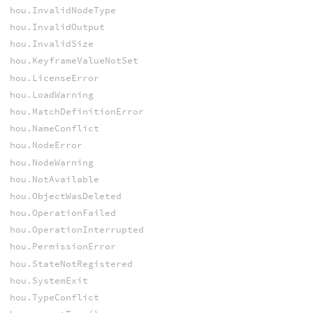
hou.InvalidNodeType
hou.InvalidOutput
hou.InvalidSize
hou.KeyframeValueNotSet
hou.LicenseError
hou.LoadWarning
hou.MatchDefinitionError
hou.NameConflict
hou.NodeError
hou.NodeWarning
hou.NotAvailable
hou.ObjectWasDeleted
hou.OperationFailed
hou.OperationInterrupted
hou.PermissionError
hou.StateNotRegistered
hou.SystemExit
hou.TypeConflict