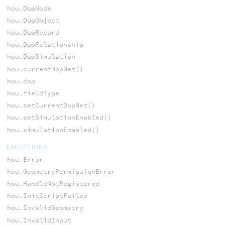
hou.DopNode
hou.DopObject
hou.DopRecord
hou.DopRelationship
hou.DopSimulation
hou.currentDopNet()
hou.dop
hou.fieldType
hou.setCurrentDopNet()
hou.setSimulationEnabled()
hou.simulationEnabled()
EXCEPTIONS
hou.Error
hou.GeometryPermissionError
hou.HandleNotRegistered
hou.InitScriptFailed
hou.InvalidGeometry
hou.InvalidInput