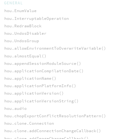
GENERAL
hou.EnumValue
hou.InterruptableOperation
hou.RedrawBlock
hou.UndosDisabler
hou.UndosGroup
hou.allowEnvironmentToOverwriteVariable()
hou.almostEqual()
hou.appendSessionModuleSource()
hou.applicationCompilationDate()
hou.applicationName()
hou.applicationPlatformInfo()
hou.applicationVersion()
hou.applicationVersionString()
hou.audio
hou.chopExportConflictResolutionPattern()
hou.clone.Connection
hou.clone.addConnectionChangeCallback()
hou.clone.addImageChangeCallback()