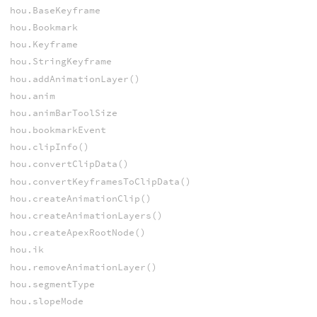
hou.BaseKeyframe
hou.Bookmark
hou.Keyframe
hou.StringKeyframe
hou.addAnimationLayer()
hou.anim
hou.animBarToolSize
hou.bookmarkEvent
hou.clipInfo()
hou.convertClipData()
hou.convertKeyframesToClipData()
hou.createAnimationClip()
hou.createAnimationLayers()
hou.createApexRootNode()
hou.ik
hou.removeAnimationLayer()
hou.segmentType
hou.slopeMode