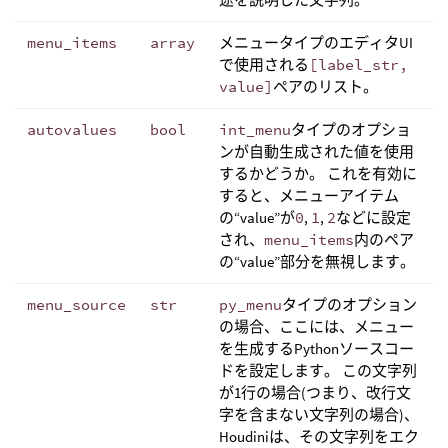
menu_items
array
メニュータイプのエディタUI
で使用される
[label_str,
value]
ペアのリスト。
autovalues
bool
int_menu
タイプのオプショ
ンが自動生成された値を使用
するかどうか。 これを有効に
すると、メニューアイテム
の“value”が
0
,
1
,
2
などに設定
され、
menu_items
内のペア
の“value”部分を無視します。
menu_source
str
py_menu
タイプのオプション
の場合、ここには、メニュー
を生成するPythonソースコー
ドを設定します。 この文字列
が1行の場合(つまり、改行文
字を含まない文字列の場合)、
Houdiniは、その文字列をエク