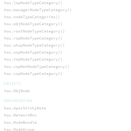
hou.lopNodeTypeCategory()
hou.managerNodeTypeCategory()
hou.nodeTypeCategories()
hou.objNodeTypeCategory()
hou.rootNodeTypeCategory()
hou.ropNodeTypeCategory()
hou.shopNodeTypeCategory()
hou.sopNodeTypeCategory()
hou.topNodeTypeCategory()
hou.vopNetNodeTypeCategory()
hou.vopNodeTypeCategory()
OBJECTS
hou.ObjNode
ORGANIZATION
hou.ApexStickyNote
hou.NetworkBox
hou.NodeBundle
hou.NodeGroup