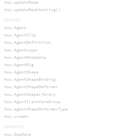
hou.updateMode
hou.updateModeSetting()
CROWDS
hou.Agent
hou.AgentClip
hou.AgentDefinition
hou.AgentLayer
hou.AgentMetadata
hou.AgentRig
hou.AgentShape
hou.AgentShapeBinding
hou.AgentShapeDeformer
hou.AgentShapeLibrary
hou.AgentTransformGroup
hou.agentShapeDeformerType
hou.crowds
DYNAMICS
hou.DopData