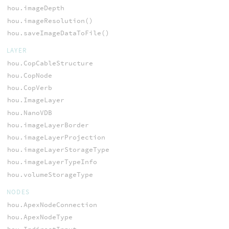
hou.imageDepth
hou.imageResolution()
hou.saveImageDataToFile()
LAYER
hou.CopCableStructure
hou.CopNode
hou.CopVerb
hou.ImageLayer
hou.NanoVDB
hou.imageLayerBorder
hou.imageLayerProjection
hou.imageLayerStorageType
hou.imageLayerTypeInfo
hou.volumeStorageType
NODES
hou.ApexNodeConnection
hou.ApexNodeType