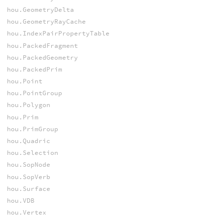
hou.GeometryDelta
hou.GeometryRayCache
hou.IndexPairPropertyTable
hou.PackedFragment
hou.PackedGeometry
hou.PackedPrim
hou.Point
hou.PointGroup
hou.Polygon
hou.Prim
hou.PrimGroup
hou.Quadric
hou.Selection
hou.SopNode
hou.SopVerb
hou.Surface
hou.VDB
hou.Vertex