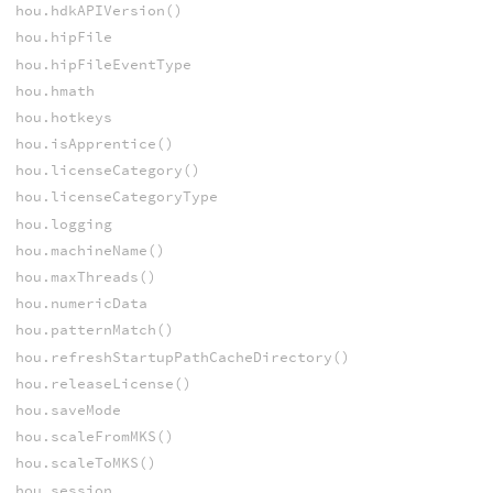
hou.hdkAPIVersion()
hou.hipFile
hou.hipFileEventType
hou.hmath
hou.hotkeys
hou.isApprentice()
hou.licenseCategory()
hou.licenseCategoryType
hou.logging
hou.machineName()
hou.maxThreads()
hou.numericData
hou.patternMatch()
hou.refreshStartupPathCacheDirectory()
hou.releaseLicense()
hou.saveMode
hou.scaleFromMKS()
hou.scaleToMKS()
hou.session