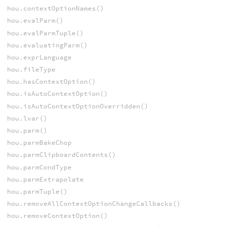
hou.contextOptionNames()
hou.evalParm()
hou.evalParmTuple()
hou.evaluatingParm()
hou.exprLanguage
hou.fileType
hou.hasContextOption()
hou.isAutoContextOption()
hou.isAutoContextOptionOverridden()
hou.lvar()
hou.parm()
hou.parmBakeChop
hou.parmClipboardContents()
hou.parmCondType
hou.parmExtrapolate
hou.parmTuple()
hou.removeAllContextOptionChangeCallbacks()
hou.removeContextOption()