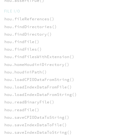
hou.assertTrue()
FILE I/O
hou.fileReferences()
hou.findDirectories()
hou.findDirectory()
hou.findFile()
hou.findFiles()
hou.findFilesWithExtension()
hou.homeHoudiniDirectory()
hou.houdiniPath()
hou.loadCPIODataFromString()
hou.loadIndexDataFromFile()
hou.loadIndexDataFromString()
hou.readBinaryFile()
hou.readFile()
hou.saveCPIODataToString()
hou.saveIndexDataToFile()
hou.saveIndexDataToString()