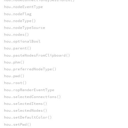
hou.nodeEventType
hou.nodeFlag
hou.nodeType()
hou.nodeTypeSource
hou.nodes()
hou.optionalBool
hou.parent()
hou.pasteNodesFromClipboard()
hou.phm()
hou.preferredNodeType()
hou.pwd()
hou.root()
hou.ropRenderEventType
hou.selectedConnections()
hou.selectedItems()
hou.selectedNodes()
hou.setDefaultColor()
hou.setPwd()