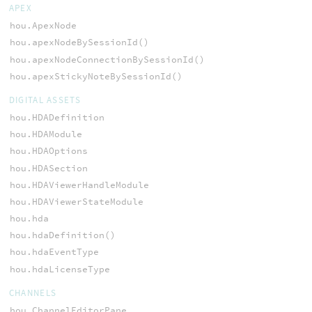
APEX
hou.ApexNode
hou.apexNodeBySessionId()
hou.apexNodeConnectionBySessionId()
hou.apexStickyNoteBySessionId()
DIGITAL ASSETS
hou.HDADefinition
hou.HDAModule
hou.HDAOptions
hou.HDASection
hou.HDAViewerHandleModule
hou.HDAViewerStateModule
hou.hda
hou.hdaDefinition()
hou.hdaEventType
hou.hdaLicenseType
CHANNELS
hou.ChannelEditorPane