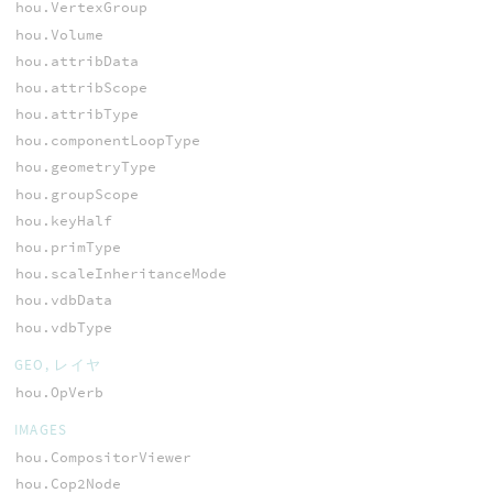
hou.VertexGroup
hou.Volume
hou.attribData
hou.attribScope
hou.attribType
hou.componentLoopType
hou.geometryType
hou.groupScope
hou.keyHalf
hou.primType
hou.scaleInheritanceMode
hou.vdbData
hou.vdbType
GEO, レイヤ
hou.OpVerb
IMAGES
hou.CompositorViewer
hou.Cop2Node