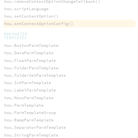
hou.removeContextOptionChangeCallback()
hou.scriptLanguage
hou.setContextOption()
hou.setContextOptionConfig()
PARAMETER
TEMPLATES
hou.ButtonParmTemplate
hou.DataParmTemplate
hou.FloatParmTemplate
hou.FolderParmTemplate
hou.FolderSetParmTemplate
hou.IntParmTemplate
hou.LabelParmTemplate
hou.MenuParmTemplate
hou.ParmTemplate
hou.ParmTemplateGroup
hou.RampParmTemplate
hou.SeparatorParmTemplate
hou.StringParmTemplate