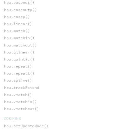
hou.easeout()
hou.easeoutp()
hou.easep()
hou.linear()
hou.match()
hou.matchin()
hou.matchout()
hou.qlinear()
hou.quintic()
hou.repeat()
hou.repeatt()
hou.spline()
hou.trackExtend
hou.vmatch()
hou.vmatchin()
hou.vmatchout()
COOKING
hou.setUpdateMode()