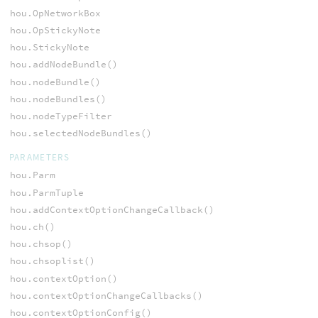
hou.OpNetworkBox
hou.OpStickyNote
hou.StickyNote
hou.addNodeBundle()
hou.nodeBundle()
hou.nodeBundles()
hou.nodeTypeFilter
hou.selectedNodeBundles()
PARAMETERS
hou.Parm
hou.ParmTuple
hou.addContextOptionChangeCallback()
hou.ch()
hou.chsop()
hou.chsoplist()
hou.contextOption()
hou.contextOptionChangeCallbacks()
hou.contextOptionConfig()