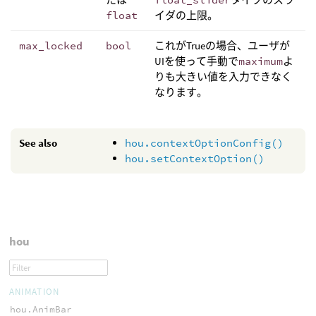
float
イダの上限。
max_locked
bool
これがTrueの場合、ユーザが
UIを使って手動で
maximum
よ
りも大きい値を入力できなく
なります。
See also
hou.contextOptionConfig()
hou.setContextOption()
hou
ANIMATION
hou.AnimBar