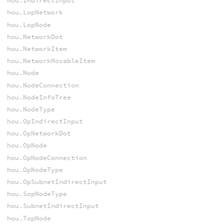
hou.IndirectInput
hou.LopNetwork
hou.LopNode
hou.NetworkDot
hou.NetworkItem
hou.NetworkMovableItem
hou.Node
hou.NodeConnection
hou.NodeInfoTree
hou.NodeType
hou.OpIndirectInput
hou.OpNetworkDot
hou.OpNode
hou.OpNodeConnection
hou.OpNodeType
hou.OpSubnetIndirectInput
hou.SopNodeType
hou.SubnetIndirectInput
hou.TopNode