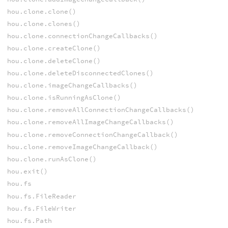
hou.clone.clone()
hou.clone.clones()
hou.clone.connectionChangeCallbacks()
hou.clone.createClone()
hou.clone.deleteClone()
hou.clone.deleteDisconnectedClones()
hou.clone.imageChangeCallbacks()
hou.clone.isRunningAsClone()
hou.clone.removeAllConnectionChangeCallbacks()
hou.clone.removeAllImageChangeCallbacks()
hou.clone.removeConnectionChangeCallback()
hou.clone.removeImageChangeCallback()
hou.clone.runAsClone()
hou.exit()
hou.fs
hou.fs.FileReader
hou.fs.FileWriter
hou.fs.Path