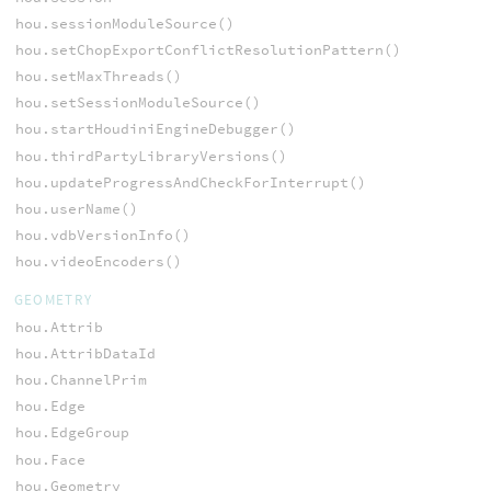
hou.sessionModuleSource()
hou.setChopExportConflictResolutionPattern()
hou.setMaxThreads()
hou.setSessionModuleSource()
hou.startHoudiniEngineDebugger()
hou.thirdPartyLibraryVersions()
hou.updateProgressAndCheckForInterrupt()
hou.userName()
hou.vdbVersionInfo()
hou.videoEncoders()
GEOMETRY
hou.Attrib
hou.AttribDataId
hou.ChannelPrim
hou.Edge
hou.EdgeGroup
hou.Face
hou.Geometry