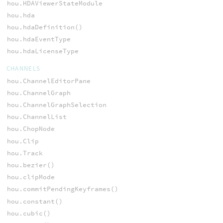
hou.HDAViewerStateModule
hou.hda
hou.hdaDefinition()
hou.hdaEventType
hou.hdaLicenseType
CHANNELS
hou.ChannelEditorPane
hou.ChannelGraph
hou.ChannelGraphSelection
hou.ChannelList
hou.ChopNode
hou.Clip
hou.Track
hou.bezier()
hou.clipMode
hou.commitPendingKeyframes()
hou.constant()
hou.cubic()