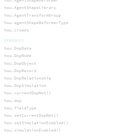
hou.AgentShapeDeformer
hou.AgentShapeLibrary
hou.AgentTransformGroup
hou.agentShapeDeformerType
hou.crowds
DYNAMICS
hou.DopData
hou.DopNode
hou.DopObject
hou.DopRecord
hou.DopRelationship
hou.DopSimulation
hou.currentDopNet()
hou.dop
hou.fieldType
hou.setCurrentDopNet()
hou.setSimulationEnabled()
hou.simulationEnabled()