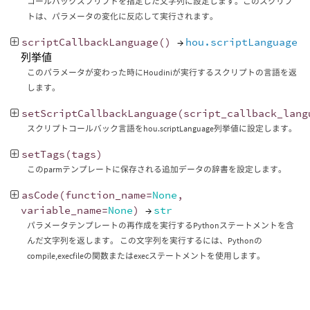
コールバックスプリプトを指定した文字列に設定します。このスクリプ
トは、パラメータの変化に反応して実行されます。
scriptCallbackLanguage
()
→
hou.scriptLanguage
列挙値
このパラメータが変わった時にHoudiniが実行するスクリプトの言語を返
します。
setScriptCallbackLanguage
(
script_callback_lang
スクリプトコールバック言語をhou.scriptLanguage列挙値に設定します。
setTags
(
tags
)
このparmテンプレートに保存される追加データの辞書を設定します。
asCode
(
function_name
=
None
,
variable_name
=
None
)
→
str
パラメータテンプレートの再作成を実行するPythonステートメントを含
んだ文字列を返します。 この文字列を実行するには、Pythonの
compile,execfileの関数またはexecステートメントを使用します。