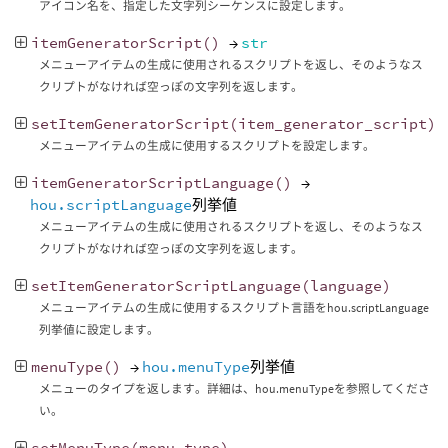
アイコン名を、指定した文字列シーケンスに設定します。
itemGeneratorScript
()
→
str
メニューアイテムの生成に使用されるスクリプトを返し、そのようなス
クリプトがなければ空っぽの文字列を返します。
setItemGeneratorScript
(
item_generator_script
)
メニューアイテムの生成に使用するスクリプトを設定します。
itemGeneratorScriptLanguage
()
→
hou.scriptLanguage
列挙値
メニューアイテムの生成に使用されるスクリプトを返し、そのようなス
クリプトがなければ空っぽの文字列を返します。
setItemGeneratorScriptLanguage
(
language
)
メニューアイテムの生成に使用するスクリプト言語をhou.scriptLanguage
列挙値に設定します。
menuType
()
→
hou.menuType
列挙値
メニューのタイプを返します。詳細は、hou.menuTypeを参照してくださ
い。
setMenuType
(
menu_type
)