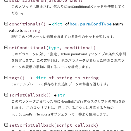
setDisableWhen
(
disable_when
)
このメソッドは廃止され、代わりにsetConditionalメソッドを使用してく
ださい。
conditionals
()
→
dict
of
hou.parmCondType
enum
value to
string
現在このパラメータに影響を与えている条件のセットを返します。
setConditional
(
type
,
conditional
)
このパラメータに対して指定したhou.parmCondTypeタイプの条件文字列
を設定します。 この文字列は、他のパラメータが変わった時のこのパラ
メータの表示の挙動に関するルールを構成します。
tags
()
->
dict
of
string
to
string
parmテンプレートに保存された追加データの辞書を返します。
scriptCallback
()
→
str
このパラメータが変わった時にHoudiniが実行するスクリプトの内容を返
します。 このスクリプトは、押しているボタンに反応するための
hou.ButtonParmTemplateオブジェクトで一番よく使用します。
setScriptCallback
(
script_callback
)