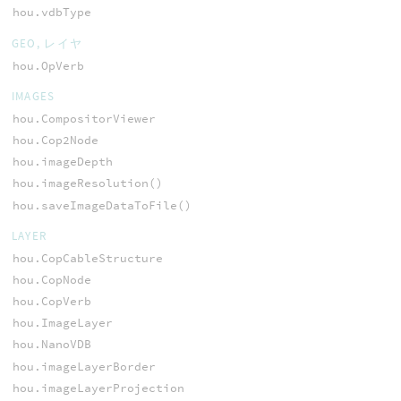
hou.vdbType
GEO, レイヤ
hou.OpVerb
IMAGES
hou.CompositorViewer
hou.Cop2Node
hou.imageDepth
hou.imageResolution()
hou.saveImageDataToFile()
LAYER
hou.CopCableStructure
hou.CopNode
hou.CopVerb
hou.ImageLayer
hou.NanoVDB
hou.imageLayerBorder
hou.imageLayerProjection