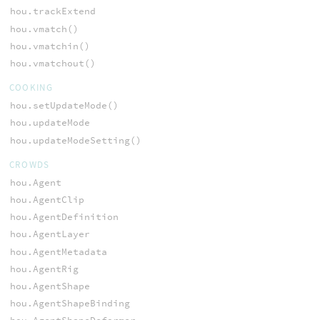
hou.trackExtend
hou.vmatch()
hou.vmatchin()
hou.vmatchout()
COOKING
hou.setUpdateMode()
hou.updateMode
hou.updateModeSetting()
CROWDS
hou.Agent
hou.AgentClip
hou.AgentDefinition
hou.AgentLayer
hou.AgentMetadata
hou.AgentRig
hou.AgentShape
hou.AgentShapeBinding