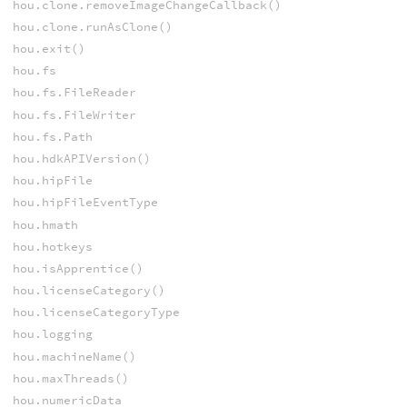
hou.clone.removeImageChangeCallback()
hou.clone.runAsClone()
hou.exit()
hou.fs
hou.fs.FileReader
hou.fs.FileWriter
hou.fs.Path
hou.hdkAPIVersion()
hou.hipFile
hou.hipFileEventType
hou.hmath
hou.hotkeys
hou.isApprentice()
hou.licenseCategory()
hou.licenseCategoryType
hou.logging
hou.machineName()
hou.maxThreads()
hou.numericData