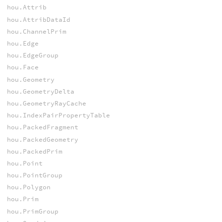
hou.Attrib
hou.AttribDataId
hou.ChannelPrim
hou.Edge
hou.EdgeGroup
hou.Face
hou.Geometry
hou.GeometryDelta
hou.GeometryRayCache
hou.IndexPairPropertyTable
hou.PackedFragment
hou.PackedGeometry
hou.PackedPrim
hou.Point
hou.PointGroup
hou.Polygon
hou.Prim
hou.PrimGroup