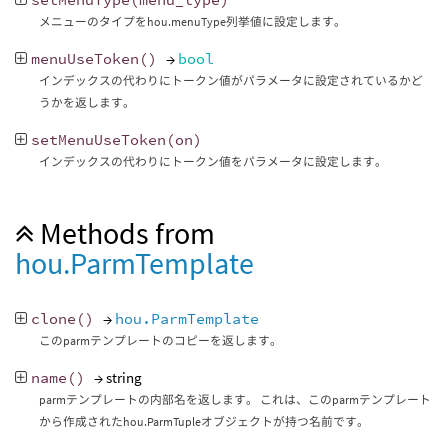
メニューのタイプをhou.menuType列挙値に設定します。
menuUseToken
()
→
bool
インデックスの代わりにトークン値がパラメータに設定されているかど
うかを返します。
setMenuUseToken
(
on
)
インデックスの代わりにトークン値をパラメータに設定します。
Methods from
hou.ParmTemplate
clone
()
→
hou.ParmTemplate
このparmテンプレートのコピーを返します。
name
()
→ string
parmテンプレートの内部名を返します。 これは、このparmテンプレート
から作成されたhou.ParmTupleオブジェクトが持つ名前です。