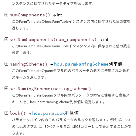
ンスタンスに保存されたデータタイプを返します。
numComponents
()
→ int
このParmTemplateのhou.ParmTupleインスタンス内に保存された値の数を
返します。
setNumComponents
(
num_components
)
→ int
このParmTemplateのhou.ParmTupleインスタンス内に保存される値の数を
設定します。
namingScheme
()
→
hou.parmNamingScheme
列挙値
このParmTemplateのparmタプル内のパラメータの命名に使用された命名
スキームを返します。
setNamingScheme
(
naming_scheme
)
このParmTemplateのparmタプル内のパラメータの命名に使用する命名ス
キームを、hou.parmNamingScheme列挙値に設定します。
look
()
→
hou.parmLook
列挙値
パラメータペイン内のこのパラメータのルックを返します。例えば、3つ
のfloatのタプルは、3DベクトルまたはRGBカラーとして表示することがで
きます。