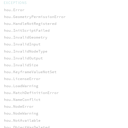
EXCEPTIONS
hou.Error
hou.GeometryPermissionError
hou.HandleNotRegistered
hou.InitScriptFailed
hou.InvalidGeometry
hou.InvalidInput
hou.InvalidNodeType
hou.InvalidOutput
hou.InvalidSize
hou.KeyframeValueNotSet
hou.LicenseError
hou.LoadWarning
hou.MatchDefinitionError
hou.NameConflict
hou.NodeError
hou.NodeWarning
hou.NotAvailable
hou.ObjectWasDeleted