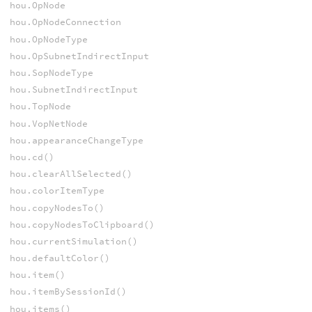
hou.OpNode
hou.OpNodeConnection
hou.OpNodeType
hou.OpSubnetIndirectInput
hou.SopNodeType
hou.SubnetIndirectInput
hou.TopNode
hou.VopNetNode
hou.appearanceChangeType
hou.cd()
hou.clearAllSelected()
hou.colorItemType
hou.copyNodesTo()
hou.copyNodesToClipboard()
hou.currentSimulation()
hou.defaultColor()
hou.item()
hou.itemBySessionId()
hou.items()