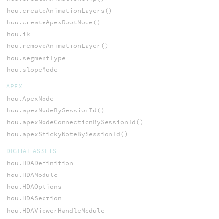
hou.createAnimationLayers()
hou.createApexRootNode()
hou.ik
hou.removeAnimationLayer()
hou.segmentType
hou.slopeMode
APEX
hou.ApexNode
hou.apexNodeBySessionId()
hou.apexNodeConnectionBySessionId()
hou.apexStickyNoteBySessionId()
DIGITAL ASSETS
hou.HDADefinition
hou.HDAModule
hou.HDAOptions
hou.HDASection
hou.HDAViewerHandleModule