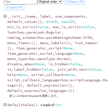
Collapse All
Expand All
__init__
(
name
,
label
,
num_components
,
default_value
=
(),
min
=
0
,
max
=
10
,
min_is_strict
=
False
,
max_is_strict
=
False
,
look
=
hou
.
parmLook
.
Regular
,
naming_scheme
=
hou
.
parmNamingScheme
.
XYZW
,
menu_items
=
(),
menu_labels
=
(),
icon_names
=
(),
item_generator_script
=
None
,
item_generator_script_language
=
None
,
menu_type
=
hou
.
menuType
.
Normal
,
disable_when
=
None
,
is_hidden
=
False
,
is_label_hidden
=
False
,
join_with_next
=
False
,
help
=
None
,
script_callback
=
None
,
script_callback_language
=
hou
.
scriptLanguage
.
Hs
tags
=
{},
default_expression
=
(),
default_expression_language
=
())
新しいIntParmTemplateを構築します。
defaultValue
()
→ tuple of
int