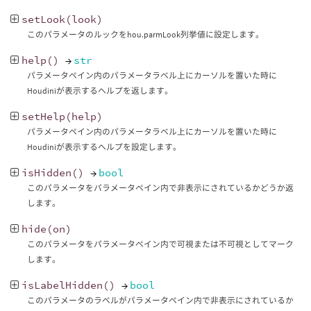
setLook
(
look
)
このパラメータのルックをhou.parmLook列挙値に設定します。
help
()
→
str
パラメータペイン内のパラメータラベル上にカーソルを置いた時に
Houdiniが表示するヘルプを返します。
setHelp
(
help
)
パラメータペイン内のパラメータラベル上にカーソルを置いた時に
Houdiniが表示するヘルプを設定します。
isHidden
()
→
bool
このパラメータをパラメータペイン内で非表示にされているかどうか返
します。
hide
(
on
)
このパラメータをパラメータペイン内で可視または不可視としてマーク
します。
isLabelHidden
()
→
bool
このパラメータのラベルがパラメータペイン内で非表示にされているか