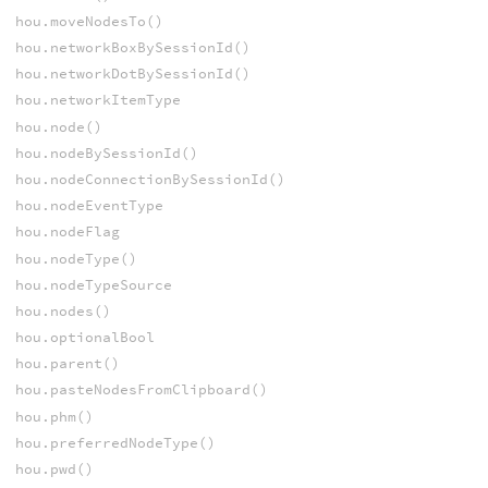
hou.moveNodesTo()
hou.networkBoxBySessionId()
hou.networkDotBySessionId()
hou.networkItemType
hou.node()
hou.nodeBySessionId()
hou.nodeConnectionBySessionId()
hou.nodeEventType
hou.nodeFlag
hou.nodeType()
hou.nodeTypeSource
hou.nodes()
hou.optionalBool
hou.parent()
hou.pasteNodesFromClipboard()
hou.phm()
hou.preferredNodeType()
hou.pwd()