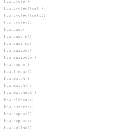
hou.cycle()
hou.cycleoffset()
hou.cycleoffsett()
hou.cyclet()
hou.ease()
hou.easein()
hou.easeinp()
hou.easeout()
hou.easeoutp()
hou.easep()
hou.linear()
hou.match()
hou.matchin()
hou.matchout()
hou.qlinear()
hou.quintic()
hou.repeat()
hou.repeatt()
hou.spline()