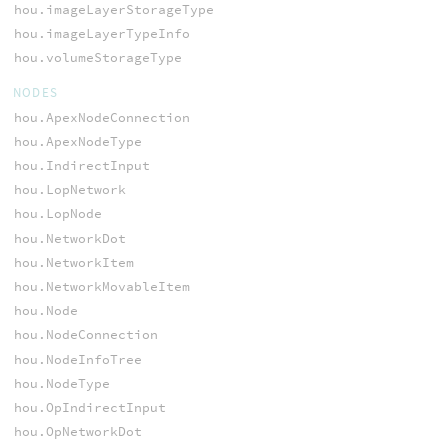
hou.imageLayerStorageType
hou.imageLayerTypeInfo
hou.volumeStorageType
NODES
hou.ApexNodeConnection
hou.ApexNodeType
hou.IndirectInput
hou.LopNetwork
hou.LopNode
hou.NetworkDot
hou.NetworkItem
hou.NetworkMovableItem
hou.Node
hou.NodeConnection
hou.NodeInfoTree
hou.NodeType
hou.OpIndirectInput
hou.OpNetworkDot