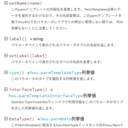
setName
(
name
)
このparmテンプレートの内部名を変更します。 ParmTemplatesは単にデ
ータを保存するだけなので、その名前変更は、このparmテンプレートを
後でHoudiniでのパラメータレイアウトの修正に使用しない限りは、 何の
効果もないことに注意してください。
label
()
→ string
パラメータペインで表示されるパラメータタプルの名前を返します。
setLabel
(
label
)
パラメータペインで表示されるラベルの名前を変更します。
type
()
→
hou.parmTemplateType
列挙値
このパラメータのタイプを識別する列挙値を返します。
interfaceType
()
→
hou.parmTemplateInterfaceType
列挙値
Operator Type Propertiesウィンドウで利用可能なこのパラメータのタイプ
を示した列挙値を返します。
dataType
()
→
hou.parmData
列挙値
このParmTemplateに相当するhou.ParmTupleインスタンス内のhou.Parmイ