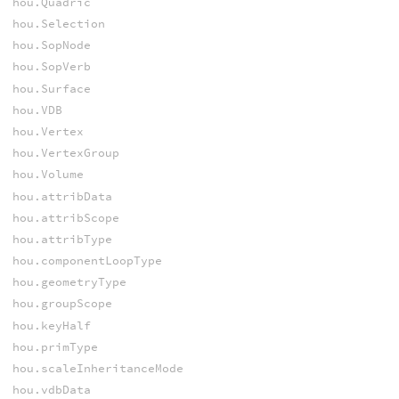
hou.Quadric
hou.Selection
hou.SopNode
hou.SopVerb
hou.Surface
hou.VDB
hou.Vertex
hou.VertexGroup
hou.Volume
hou.attribData
hou.attribScope
hou.attribType
hou.componentLoopType
hou.geometryType
hou.groupScope
hou.keyHalf
hou.primType
hou.scaleInheritanceMode
hou.vdbData