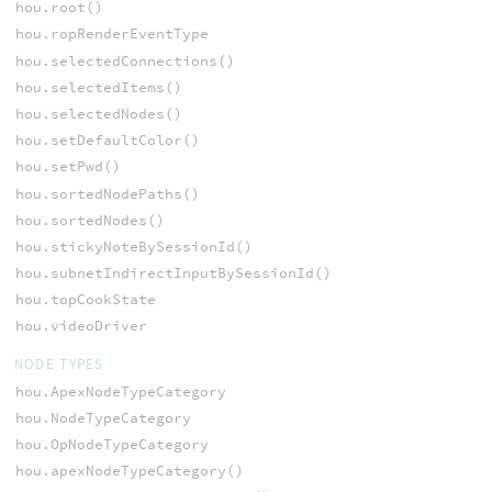
hou.root()
hou.ropRenderEventType
hou.selectedConnections()
hou.selectedItems()
hou.selectedNodes()
hou.setDefaultColor()
hou.setPwd()
hou.sortedNodePaths()
hou.sortedNodes()
hou.stickyNoteBySessionId()
hou.subnetIndirectInputBySessionId()
hou.topCookState
hou.videoDriver
NODE TYPES
hou.ApexNodeTypeCategory
hou.NodeTypeCategory
hou.OpNodeTypeCategory
hou.apexNodeTypeCategory()