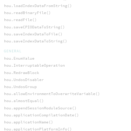
hou.loadIndexDataFromString()
hou.readBinaryFile()
hou.readFile()
hou.saveCPIODataToString()
hou.saveIndexDataToFile()
hou.saveIndexDataToString()
GENERAL
hou.EnumValue
hou.InterruptableOperation
hou.RedrawBlock
hou.UndosDisabler
hou.UndosGroup
hou.allowEnvironmentToOverwriteVariable()
hou.almostEqual()
hou.appendSessionModuleSource()
hou.applicationCompilationDate()
hou.applicationName()
hou.applicationPlatformInfo()