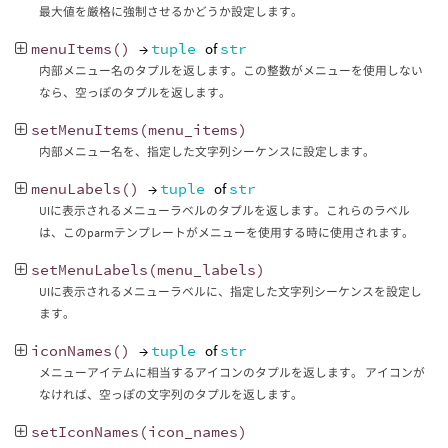
最大値を厳格に強制させるかどうか設定します。
menuItems
()
→
tuple
of
str
内部メニュー名のタプルを返します。この整数がメニューを使用しない
なら、空っぽのタプルを返します。
setMenuItems
(
menu_items
)
内部メニュー名を、指定した文字列シーケンスに設定します。
menuLabels
()
→
tuple
of
str
UIに表示されるメニューラベルのタプルを返します。これらのラベル
は、このparmテンプレートがメニューを使用する時に使用されます。
setMenuLabels
(
menu_labels
)
UIに表示されるメニューラベルに、指定した文字列シーケンスを設定し
ます。
iconNames
()
→
tuple
of
str
メニューアイテムに相当するアイコンのタプルを返します。 アイコンが
なければ、空っぽの文字列のタプルを返します。
setIconNames
(
icon_names
)