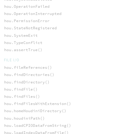
hou.OperationFailed
hou.OperationInterrupted
hou.PermissionError
hou.StateNotRegistered
hou.SystemExit
hou.TypeConflict
hou.assertTrue()
FILE I/O
hou.fileReferences()
hou.findDirectories()
hou.findDirectory()
hou.findFile()
hou.findFiles()
hou.findFilesWithExtension()
hou.homeHoudiniDirectory()
hou.houdiniPath()
hou.loadCPIODataFromString()
hou.loadIndexDataFromFile()