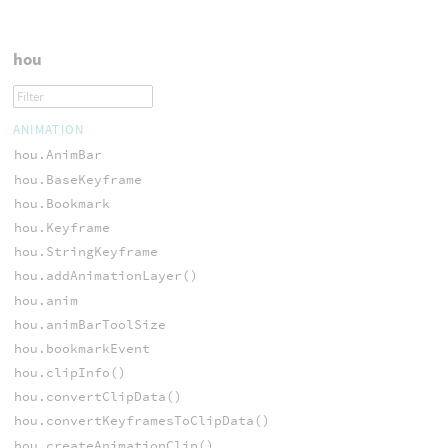
hou
ANIMATION
hou.AnimBar
hou.BaseKeyframe
hou.Bookmark
hou.Keyframe
hou.StringKeyframe
hou.addAnimationLayer()
hou.anim
hou.animBarToolSize
hou.bookmarkEvent
hou.clipInfo()
hou.convertClipData()
hou.convertKeyframesToClipData()
hou.createAnimationClip()