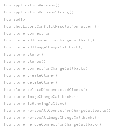
hou.applicationVersion()
hou.applicationVersionString()
hou.audio
hou.chopExportConflictResolutionPattern()
hou.clone.Connection
hou.clone.addConnectionChangeCallback()
hou.clone.addImageChangeCallback()
hou.clone.clone()
hou.clone.clones()
hou.clone.connectionChangeCallbacks()
hou.clone.createClone()
hou.clone.deleteClone()
hou.clone.deleteDisconnectedClones()
hou.clone.imageChangeCallbacks()
hou.clone.isRunningAsClone()
hou.clone.removeAllConnectionChangeCallbacks()
hou.clone.removeAllImageChangeCallbacks()
hou.clone.removeConnectionChangeCallback()