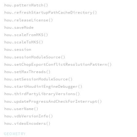
hou.patternMatch()
hou.refreshStartupPathCacheDirectory()
hou.releaseLicense()
hou.saveMode
hou.scaleFromMKS()
hou.scaleToMKS()
hou.session
hou.sessionModuleSource()
hou.setChopExportConflictResolutionPattern()
hou.setMaxThreads()
hou.setSessionModuleSource()
hou.startHoudiniEngineDebugger()
hou.thirdPartyLibraryVersions()
hou.updateProgressAndCheckForInterrupt()
hou.userName()
hou.vdbVersionInfo()
hou.videoEncoders()
GEOMETRY