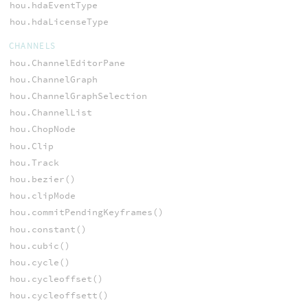
hou.hdaEventType
hou.hdaLicenseType
CHANNELS
hou.ChannelEditorPane
hou.ChannelGraph
hou.ChannelGraphSelection
hou.ChannelList
hou.ChopNode
hou.Clip
hou.Track
hou.bezier()
hou.clipMode
hou.commitPendingKeyframes()
hou.constant()
hou.cubic()
hou.cycle()
hou.cycleoffset()
hou.cycleoffsett()