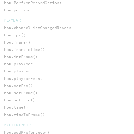
hou.PerfMonRecordOptions
hou.perfMon
PLAYBAR
hou.channelListChangedReason
hou.fps()
hou.frame()
hou.frameToTime()
hou.intFrame()
hou.playMode
hou.playbar
hou.playbarEvent
hou.setFps()
hou.setFrame()
hou.setTime()
hou.time()
hou.timeToFrame()
PREFERENCES
hou.addPreference()