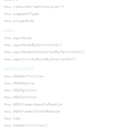
hou.removeAnimationLayer()
hou.segmentType
hou.slopeMode
APEX
hou.ApexNode
hou.apexNodeBySessionId()
hou.apexNodeConnectionBySessionId()
hou.apexStickyNoteBySessionId()
DIGITAL ASSETS
hou.HDADefinition
hou.HDAModule
hou.HDAOptions
hou.HDASection
hou.HDAViewerHandleModule
hou.HDAViewerStateModule
hou.hda
hou.hdaDefinition()