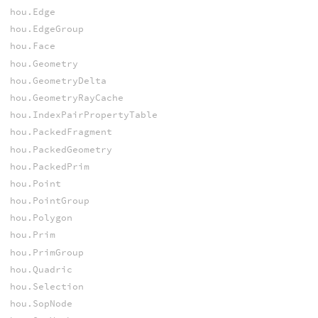
hou.Edge
hou.EdgeGroup
hou.Face
hou.Geometry
hou.GeometryDelta
hou.GeometryRayCache
hou.IndexPairPropertyTable
hou.PackedFragment
hou.PackedGeometry
hou.PackedPrim
hou.Point
hou.PointGroup
hou.Polygon
hou.Prim
hou.PrimGroup
hou.Quadric
hou.Selection
hou.SopNode