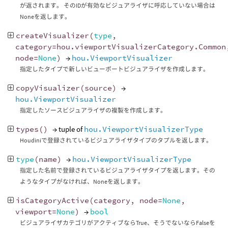
が返されます。 そのIDが有効なビジュアライザに呼応していない場合は
Noneを返します。
createVisualizer
(
type
,
category
=
hou
.
viewportVisualizerCategory
.
Common
node
=
None
)
→
hou.ViewportVisualizer
指定したタイプで新しいビューポートビジュアライザを作成します。
copyVisualizer
(
source
)
→
hou.ViewportVisualizer
指定したソースビジュアライザの複製を作成します。
types
()
→ tuple of
hou.ViewportVisualizerType
Houdiniで登録されているビジュアライザタイプのタプルを返します。
type
(
name
)
→
hou.ViewportVisualizerType
指定した名前で登録されているビジュアライザタイプを返します。その
ようなタイプがなければ、Noneを返します。
isCategoryActive
(
category
,
node
=
None
,
viewport
=
None
)
→
bool
ビジュアライザカテゴリがアクティブならTrue、そうでないならFalseを