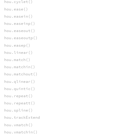
hou.cyclet()
hou.ease()
hou.easein()
hou.easeinp()
hou.easeout()
hou.easeoutp()
hou.easep()
hou.linear()
hou.match()
hou.matchin()
hou.matchout()
hou.qlinear()
hou.quintic()
hou.repeat()
hou.repeatt()
hou.spline()
hou.trackExtend
hou.vmatch()
hou.vmatchin()