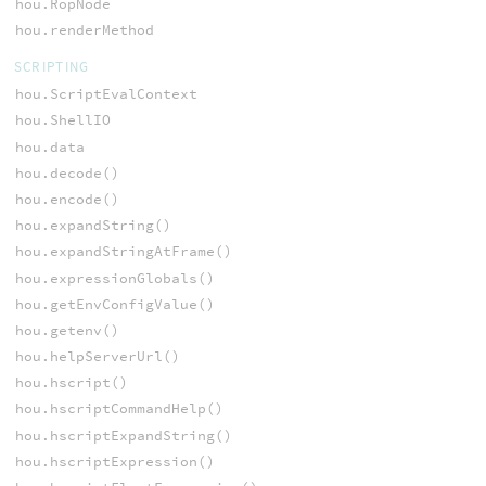
hou.RopNode
hou.renderMethod
SCRIPTING
hou.ScriptEvalContext
hou.ShellIO
hou.data
hou.decode()
hou.encode()
hou.expandString()
hou.expandStringAtFrame()
hou.expressionGlobals()
hou.getEnvConfigValue()
hou.getenv()
hou.helpServerUrl()
hou.hscript()
hou.hscriptCommandHelp()
hou.hscriptExpandString()
hou.hscriptExpression()