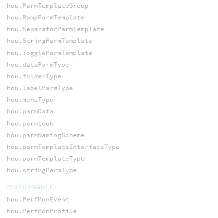
hou.ParmTemplateGroup
hou.RampParmTemplate
hou.SeparatorParmTemplate
hou.StringParmTemplate
hou.ToggleParmTemplate
hou.dataParmType
hou.folderType
hou.labelParmType
hou.menuType
hou.parmData
hou.parmLook
hou.parmNamingScheme
hou.parmTemplateInterfaceType
hou.parmTemplateType
hou.stringParmType
PERFORMANCE
hou.PerfMonEvent
hou.PerfMonProfile