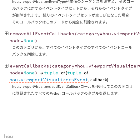
hou.viewportVisualizerEventType列挙値のシーケンスを渡すと、 そのコー
ルバックに対するイベントタイプセットから、それらのイベントタイプ
が削除されます。 残りのイベントタイプセットが空っぽになった場合、
そのコールバックはこのノードから完全に削除されます。
removeAllEventCallbacks
(
category
=
hou
.
viewportV
node
=
None
)
このカテゴリから、すべてのイベントタイプのすべてのイベントコール
バックを削除します。
eventCallbacks
(
category
=
hou
.
viewportVisualizer
node
=
None
)
→
tuple
of (
tuple
of
hou.viewportVisualizersEvent
, callback)
hou.viewportVisualizers.addEventCallbackコールを使用してこのカテゴリ
に登録されたすべてのPythonコールバックのタプルを返します。
hou