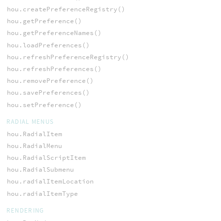
hou.createPreferenceRegistry()
hou.getPreference()
hou.getPreferenceNames()
hou.loadPreferences()
hou.refreshPreferenceRegistry()
hou.refreshPreferences()
hou.removePreference()
hou.savePreferences()
hou.setPreference()
RADIAL MENUS
hou.RadialItem
hou.RadialMenu
hou.RadialScriptItem
hou.RadialSubmenu
hou.radialItemLocation
hou.radialItemType
RENDERING