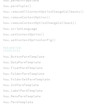
hou.parmExtrapolate
hou.parmTuple()
hou.removeAllContextOptionChangeCallbacks()
hou.removeContextOption()
hou.removeContextOptionChangeCallback()
hou.scriptLanguage
hou.setContextOption()
hou.setContextOptionConfig()
PARAMETER
TEMPLATES
hou.ButtonParmTemplate
hou.DataParmTemplate
hou.FloatParmTemplate
hou.FolderParmTemplate
hou.FolderSetParmTemplate
hou.IntParmTemplate
hou.LabelParmTemplate
hou.MenuParmTemplate
hou.ParmTemplate