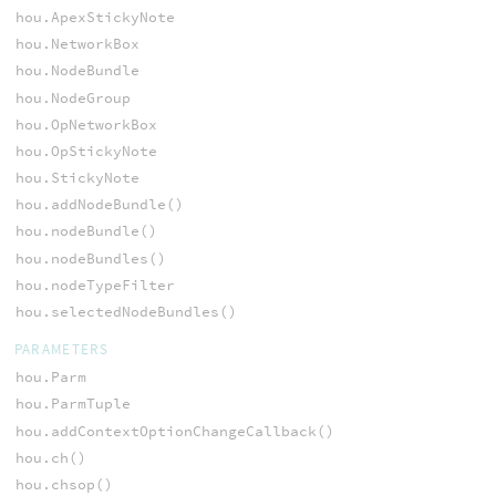
hou.ApexStickyNote
hou.NetworkBox
hou.NodeBundle
hou.NodeGroup
hou.OpNetworkBox
hou.OpStickyNote
hou.StickyNote
hou.addNodeBundle()
hou.nodeBundle()
hou.nodeBundles()
hou.nodeTypeFilter
hou.selectedNodeBundles()
PARAMETERS
hou.Parm
hou.ParmTuple
hou.addContextOptionChangeCallback()
hou.ch()
hou.chsop()