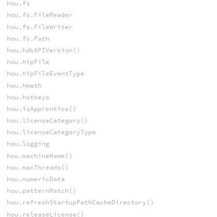
hou.fs
hou.fs.FileReader
hou.fs.FileWriter
hou.fs.Path
hou.hdkAPIVersion()
hou.hipFile
hou.hipFileEventType
hou.hmath
hou.hotkeys
hou.isApprentice()
hou.licenseCategory()
hou.licenseCategoryType
hou.logging
hou.machineName()
hou.maxThreads()
hou.numericData
hou.patternMatch()
hou.refreshStartupPathCacheDirectory()
hou.releaseLicense()