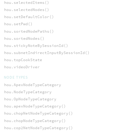
hou.selectedItems()
hou.selectedNodes()
hou.setDefaultColor()
hou.setPwd()
hou.sortedNodePaths()
hou.sortedNodes()
hou.stickyNoteBySessionId()
hou.subnetIndirectInputBySessionId()
hou.topCookState
hou.videoDriver
NODE TYPES
hou.ApexNodeTypeCategory
hou.NodeTypeCategory
hou.OpNodeTypeCategory
hou.apexNodeTypeCategory()
hou.chopNetNodeTypeCategory()
hou.chopNodeTypeCategory()
hou.cop2NetNodeTypeCategory()