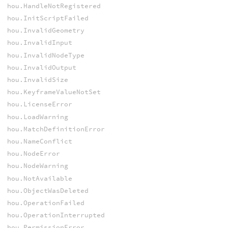
hou.HandleNotRegistered
hou.InitScriptFailed
hou.InvalidGeometry
hou.InvalidInput
hou.InvalidNodeType
hou.InvalidOutput
hou.InvalidSize
hou.KeyframeValueNotSet
hou.LicenseError
hou.LoadWarning
hou.MatchDefinitionError
hou.NameConflict
hou.NodeError
hou.NodeWarning
hou.NotAvailable
hou.ObjectWasDeleted
hou.OperationFailed
hou.OperationInterrupted
hou.PermissionError