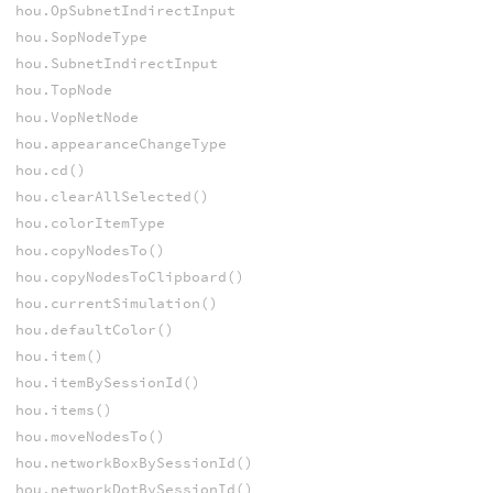
hou.OpSubnetIndirectInput
hou.SopNodeType
hou.SubnetIndirectInput
hou.TopNode
hou.VopNetNode
hou.appearanceChangeType
hou.cd()
hou.clearAllSelected()
hou.colorItemType
hou.copyNodesTo()
hou.copyNodesToClipboard()
hou.currentSimulation()
hou.defaultColor()
hou.item()
hou.itemBySessionId()
hou.items()
hou.moveNodesTo()
hou.networkBoxBySessionId()
hou.networkDotBySessionId()