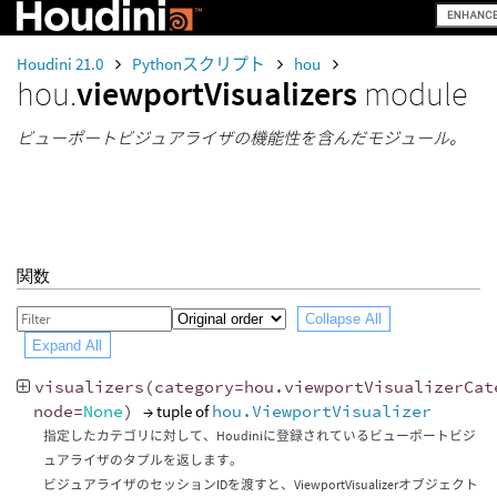
Houdini 21.0
Pythonスクリプト
hou
hou.
viewportVisualizers
module
ビューポートビジュアライザの機能性を含んだモジュール。
関数
Collapse All
Expand All
visualizers
(
category
=
hou
.
viewportVisualizerCat
node
=
None
)
→ tuple of
hou.ViewportVisualizer
指定したカテゴリに対して、Houdiniに登録されているビューポートビジ
ュアライザのタプルを返します。
ビジュアライザのセッションIDを渡すと、ViewportVisualizerオブジェクト