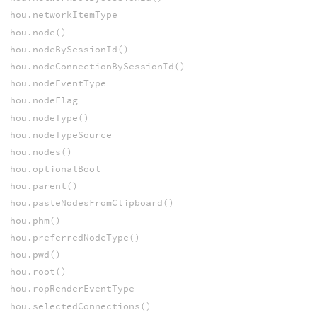
hou.networkItemType
hou.node()
hou.nodeBySessionId()
hou.nodeConnectionBySessionId()
hou.nodeEventType
hou.nodeFlag
hou.nodeType()
hou.nodeTypeSource
hou.nodes()
hou.optionalBool
hou.parent()
hou.pasteNodesFromClipboard()
hou.phm()
hou.preferredNodeType()
hou.pwd()
hou.root()
hou.ropRenderEventType
hou.selectedConnections()