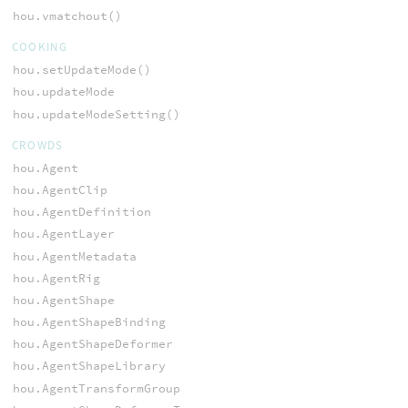
hou.vmatchout()
COOKING
hou.setUpdateMode()
hou.updateMode
hou.updateModeSetting()
CROWDS
hou.Agent
hou.AgentClip
hou.AgentDefinition
hou.AgentLayer
hou.AgentMetadata
hou.AgentRig
hou.AgentShape
hou.AgentShapeBinding
hou.AgentShapeDeformer
hou.AgentShapeLibrary
hou.AgentTransformGroup