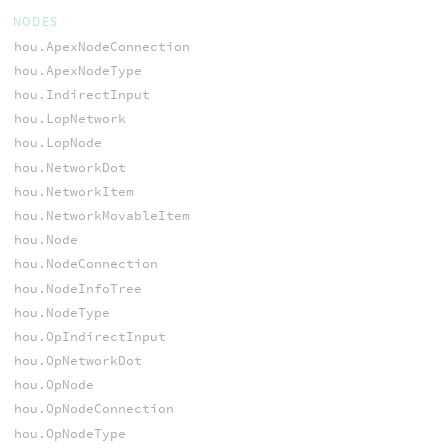
NODES
hou.ApexNodeConnection
hou.ApexNodeType
hou.IndirectInput
hou.LopNetwork
hou.LopNode
hou.NetworkDot
hou.NetworkItem
hou.NetworkMovableItem
hou.Node
hou.NodeConnection
hou.NodeInfoTree
hou.NodeType
hou.OpIndirectInput
hou.OpNetworkDot
hou.OpNode
hou.OpNodeConnection
hou.OpNodeType