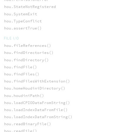
hou.StateNotRegistered
hou.SystemExit
hou.TypeConflict
hou.assertTrue()
FILE I/O
hou.fileReferences()
hou.findDirectories()
hou.findDirectory()
hou.findFile()
hou.findFiles()
hou.findFilesWithExtension()
hou.homeHoudiniDirectory()
hou.houdiniPath()
hou.loadCPIODataFromString()
hou.loadIndexDataFromFile()
hou.loadIndexDataFromString()
hou.readBinaryFile()
hou.readFile()