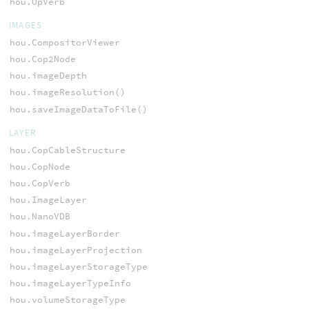
hou.OpVerb
IMAGES
hou.CompositorViewer
hou.Cop2Node
hou.imageDepth
hou.imageResolution()
hou.saveImageDataToFile()
LAYER
hou.CopCableStructure
hou.CopNode
hou.CopVerb
hou.ImageLayer
hou.NanoVDB
hou.imageLayerBorder
hou.imageLayerProjection
hou.imageLayerStorageType
hou.imageLayerTypeInfo
hou.volumeStorageType