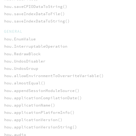
hou.saveCPIODataToString()
hou.saveIndexDataToFile()
hou.saveIndexDataToString()
GENERAL
hou.EnumValue
hou.InterruptableOperation
hou.RedrawBlock
hou.UndosDisabler
hou.UndosGroup
hou.allowEnvironmentToOverwriteVariable()
hou.almostEqual()
hou.appendSessionModuleSource()
hou.applicationCompilationDate()
hou.applicationName()
hou.applicationPlatformInfo()
hou.applicationVersion()
hou.applicationVersionString()
hou.audio