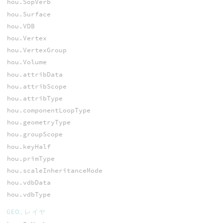
hou.SopVerb
hou.Surface
hou.VDB
hou.Vertex
hou.VertexGroup
hou.Volume
hou.attribData
hou.attribScope
hou.attribType
hou.componentLoopType
hou.geometryType
hou.groupScope
hou.keyHalf
hou.primType
hou.scaleInheritanceMode
hou.vdbData
hou.vdbType
GEO, レイヤ