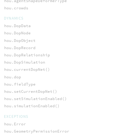
hou.agentShapeDeformerType
hou.crowds
DYNAMICS
hou.DopData
hou.DopNode
hou.DopObject
hou.DopRecord
hou.DopRelationship
hou.DopSimulation
hou.currentDopNet()
hou.dop
hou.fieldType
hou.setCurrentDopNet()
hou.setSimulationEnabled()
hou.simulationEnabled()
EXCEPTIONS
hou.Error
hou.GeometryPermissionError