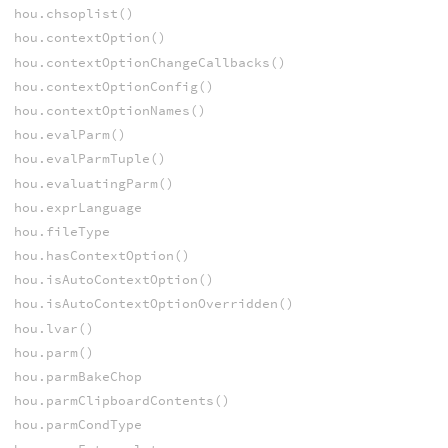
hou.chsoplist()
hou.contextOption()
hou.contextOptionChangeCallbacks()
hou.contextOptionConfig()
hou.contextOptionNames()
hou.evalParm()
hou.evalParmTuple()
hou.evaluatingParm()
hou.exprLanguage
hou.fileType
hou.hasContextOption()
hou.isAutoContextOption()
hou.isAutoContextOptionOverridden()
hou.lvar()
hou.parm()
hou.parmBakeChop
hou.parmClipboardContents()
hou.parmCondType