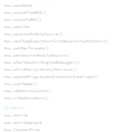
hou.saveMode
hou.scaleFromMKS()
hou.scaleToMKS()
hou.session
hou.sessionModuleSource()
hou.setChopExportConflictResolutionPattern()
hou.setMaxThreads()
hou.setSessionModuleSource()
hou.startHoudiniEngineDebugger()
hou.thirdPartyLibraryVersions()
hou.updateProgressAndCheckForInterrupt()
hou.userName()
hou.vdbVersionInfo()
hou.videoEncoders()
GEOMETRY
hou.Attrib
hou.AttribDataId
hou.ChannelPrim