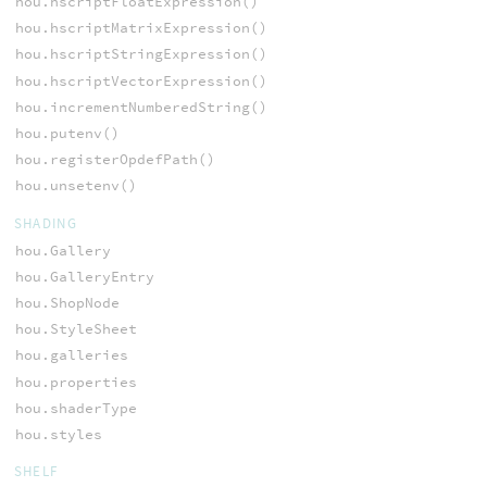
hou.hscriptFloatExpression()
hou.hscriptMatrixExpression()
hou.hscriptStringExpression()
hou.hscriptVectorExpression()
hou.incrementNumberedString()
hou.putenv()
hou.registerOpdefPath()
hou.unsetenv()
SHADING
hou.Gallery
hou.GalleryEntry
hou.ShopNode
hou.StyleSheet
hou.galleries
hou.properties
hou.shaderType
hou.styles
SHELF