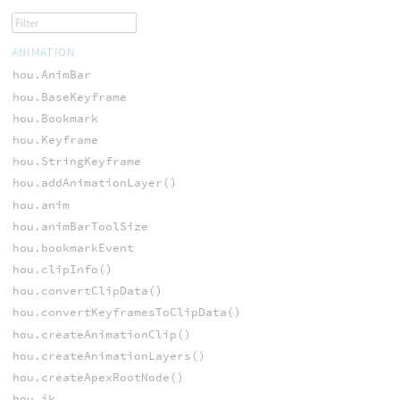
ANIMATION
hou.AnimBar
hou.BaseKeyframe
hou.Bookmark
hou.Keyframe
hou.StringKeyframe
hou.addAnimationLayer()
hou.anim
hou.animBarToolSize
hou.bookmarkEvent
hou.clipInfo()
hou.convertClipData()
hou.convertKeyframesToClipData()
hou.createAnimationClip()
hou.createAnimationLayers()
hou.createApexRootNode()
hou.ik