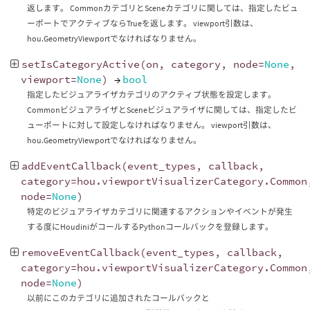
返します。 CommonカテゴリとSceneカテゴリに関しては、指定したビュ
ーポートでアクティブならTrueを返します。 viewport引数は、
hou.GeometryViewportでなければなりません。
setIsCategoryActive
(
on
,
category
,
node
=
None
,
viewport
=
None
)
→
bool
指定したビジュアライザカテゴリのアクティブ状態を設定します。
CommonビジュアライザとSceneビジュアライザに関しては、指定したビ
ューポートに対して設定しなければなりません。 viewport引数は、
hou.GeometryViewportでなければなりません。
addEventCallback
(
event_types
,
callback
,
category
=
hou
.
viewportVisualizerCategory
.
Common
node
=
None
)
特定のビジュアライザカテゴリに関連するアクションやイベントが発生
する度にHoudiniがコールするPythonコールバックを登録します。
removeEventCallback
(
event_types
,
callback
,
category
=
hou
.
viewportVisualizerCategory
.
Common
node
=
None
)
以前にこのカテゴリに追加されたコールバックと