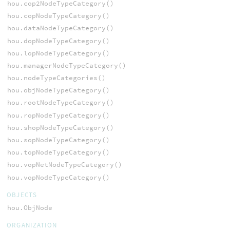
hou.cop2NodeTypeCategory()
hou.copNodeTypeCategory()
hou.dataNodeTypeCategory()
hou.dopNodeTypeCategory()
hou.lopNodeTypeCategory()
hou.managerNodeTypeCategory()
hou.nodeTypeCategories()
hou.objNodeTypeCategory()
hou.rootNodeTypeCategory()
hou.ropNodeTypeCategory()
hou.shopNodeTypeCategory()
hou.sopNodeTypeCategory()
hou.topNodeTypeCategory()
hou.vopNetNodeTypeCategory()
hou.vopNodeTypeCategory()
OBJECTS
hou.ObjNode
ORGANIZATION