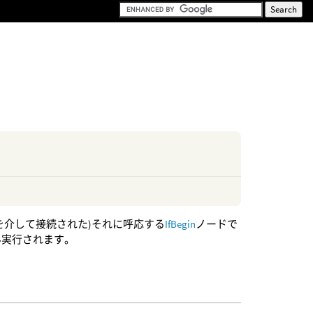
を介して接続された)それに呼応する
IfBegin
ノードで
のみ実行されます。