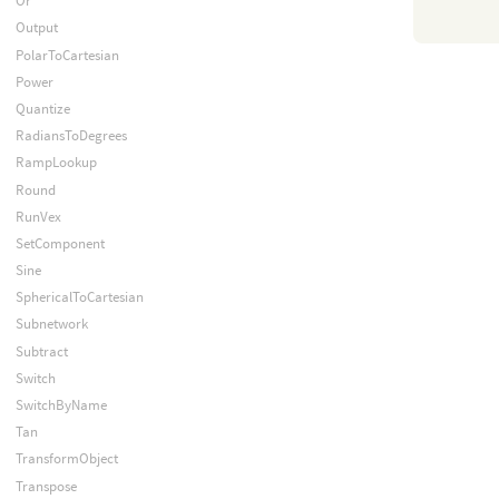
Or
Output
PolarToCartesian
Power
Quantize
RadiansToDegrees
RampLookup
Round
RunVex
SetComponent
Sine
SphericalToCartesian
Subnetwork
Subtract
Switch
SwitchByName
Tan
TransformObject
Transpose