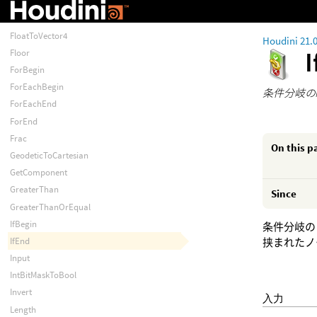
FloatToVector2
FloatToVector3
FloatToVector4
Houdini 21.
Floor
ForBegin
ForEachBegin
条件分岐の
ForEachEnd
ForEnd
Frac
On this p
GeodeticToCartesian
GetComponent
GreaterThan
Since
GreaterThanOrEqual
IfBegin
条件分岐の
IfEnd
挟まれたノ
Input
IntBitMaskToBool
Invert
入力
Length