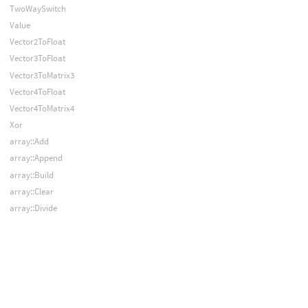
TwoWaySwitch
Value
Vector2ToFloat
Vector3ToFloat
Vector3ToMatrix3
Vector4ToFloat
Vector4ToMatrix4
Xor
array::Add
array::Append
array::Build
array::Clear
array::Divide
array::Extend
array::Find
array::Get
array::Insert
array::Length
array::Lerp