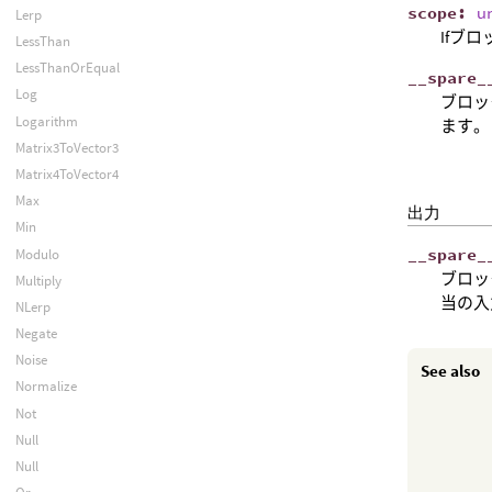
scope
:
u
Lerp
Ifブ
LessThan
LessThanOrEqual
__
spare
_
Log
ブロッ
Logarithm
ます。
Matrix3ToVector3
Matrix4ToVector4
Max
出力
Min
__
spare
_
Modulo
ブロッ
Multiply
当の入
NLerp
Negate
Noise
See also
Normalize
Not
Null
Null