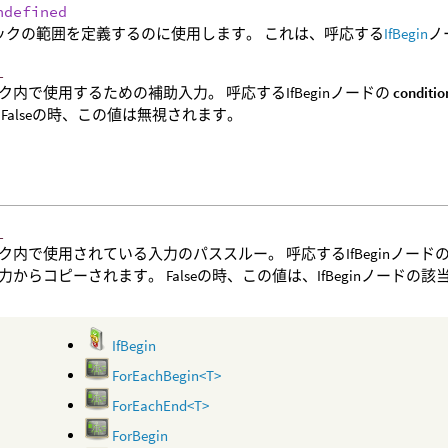
ndefined
ロックの範囲を定義するのに使用します。 これは、呼応する
IfBegin
ノ
_
ク内で使用するための補助入力。 呼応するIfBeginノードの
conditio
 Falseの時、この値は無視されます。
_
ク内で使用されている入力のパススルー。 呼応するIfBeginノード
力からコピーされます。 Falseの時、この値は、IfBeginノード
IfBegin
ForEachBegin<T>
ForEachEnd<T>
ForBegin