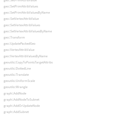
geo::SetPrimAttribValue
geo::SetPrimAttribValues
geo::SetPrimAttribValuesByName
geo::SetVertexAttribValue
geo::SetVertexAttribValues
geo::SetVertexAttribValuesByName
geo::Transform
geo::UpdatePackedGeo
geo::VertexAttribValue
geo::VertexAttribValuesByName
geoutils::CopyToPointsTargetAttribs
geoutils::DottedLine
geoutils::Translate
geoutils::UniformScale
geoutils::Wrangle
graph::AddNode
graph::AddNodeToSubnet
graph::AddOrUpdateNode
graph::AddSubnet