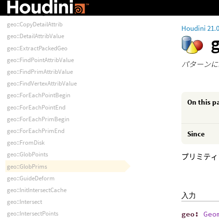
geo::AttribIntersectPoints
geo::BoundingBox
geo::CopyDetailAttrib
Houdini 21.
geo::DetailAttribValue
geo::ExtractPackedGeo
geo::FindPointAttribValue
パターンに
geo::FindPrimAttribValue
geo::FindVertexAttribValue
geo::ForEachPointBegin
On this p
geo::ForEachPointEnd
geo::ForEachPrimBegin
geo::ForEachPrimEnd
Since
geo::FromDisk
geo::GlobPoints
プリミティ
geo::GlobPrims
geo::GuideDeform
geo::InitIntersectCache
入力
geo::Intersect
geo
:
Geo
geo::IntersectPoints