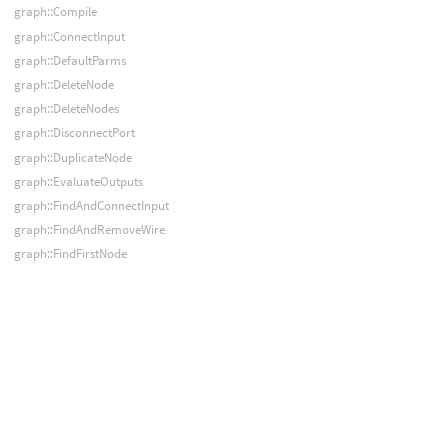
graph::Compile
graph::ConnectInput
graph::DefaultParms
graph::DeleteNode
graph::DeleteNodes
graph::DisconnectPort
graph::DuplicateNode
graph::EvaluateOutputs
graph::FindAndConnectInput
graph::FindAndRemoveWire
graph::FindFirstNode
graph::FindFirstPort
graph::FindNode
graph::FindNodeInput
graph::FindNodeOutput
graph::FindNodeTags
graph::FindNodes
graph::FindOrAddNode
graph::FindOrAddPort