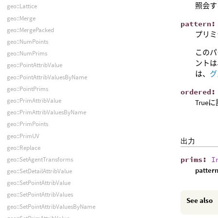
照会す
geo::Lattice
geo::Merge
pattern
geo::MergePacked
プリミ
geo::NumPoints
このパ
geo::NumPrims
ントは
geo::PointAttribValue
は、
グ
geo::PointAttribValuesByName
geo::PointPrims
ordered
geo::PrimAttribValue
Tru
geo::PrimAttribValuesByName
geo::PrimPoints
geo::PrimUV
出力
geo::Replace
prims
:
I
geo::SetAgentTransforms
patter
geo::SetDetailAttribValue
geo::SetPointAttribValue
geo::SetPointAttribValues
See also
geo::SetPointAttribValuesByName