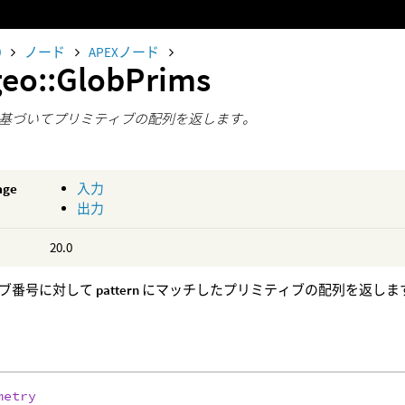
0
ノード
APEXノード
geo::GlobPrims
基づいてプリミティブの配列を返します。
age
入力
出力
20.0
ブ番号に対して
pattern
にマッチしたプリミティブの配列を返しま
metry