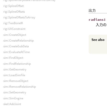
rig::SplineOffset
出力
rig::SplineOffsets
rig::SplineOffsetsToArray
radians
rig::TwoBoneIK
入力の
rig::UVConstraint
sim::CreateObject
See also
sim::CreateRelationship
sim::CreateSubData
sim::EvaluateAtTime
sim::FindObject
sim::FindRelationship
sim::GetGeometry
sim::LoadSimFile
sim::RemoveObject
sim::RemoveRelationship
sim::SetGeometry
sim::SimEngine
skel::AddJoint