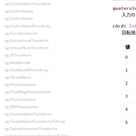
rig::CombineParmTransform
quaterni
rig::ControlShape
入力の
rig::ControlSpline
rOrd
:
In
rig::ControlSplineFromArray
回転順
rig::CurveConstraint
rig::ExtractLocalTransform
値
rig::ExtractParmTransform
rig::FkTransform
0
rig::MultiBoneIK
1
rig::MultiBoneIKFromArray
rig::ParentBlend
2
rig::PointConstraint
rig::PoseWeightInterpolation
3
rig::PrimConstraint
rig::RBFInterpolation
4
rig::SampleSplineTransforms
rig::SampleSplineTransformsToArray
5
rig::SplineInterpolateTransforms
rig::SplineInterpolateTransformsToArray