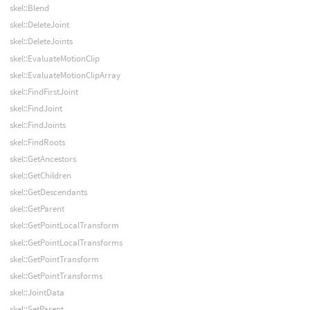
skel::Blend
skel::DeleteJoint
skel::DeleteJoints
skel::EvaluateMotionClip
skel::EvaluateMotionClipArray
skel::FindFirstJoint
skel::FindJoint
skel::FindJoints
skel::FindRoots
skel::GetAncestors
skel::GetChildren
skel::GetDescendants
skel::GetParent
skel::GetPointLocalTransform
skel::GetPointLocalTransforms
skel::GetPointTransform
skel::GetPointTransforms
skel::JointData
skel::SetParent