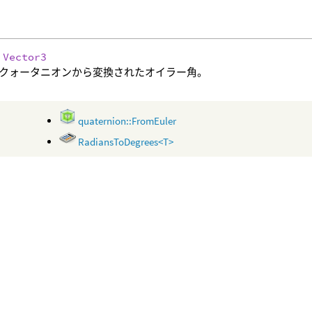
:
Vector3
クォータニオンから変換されたオイラー角。
quaternion::FromEuler
RadiansToDegrees<T>