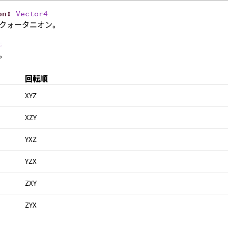
on
:
Vector4
クォータニオン。
t
。
回転順
XYZ
XZY
YXZ
YZX
ZXY
ZYX