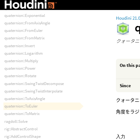
guide::UpdateShapesFromGuides
quaternion::Distance
quaternion::Exponential
Houdini 21.
quaternion::FromAxisAngle
quaternion::FromEuler
quaternion::FromMatrix
クォータニ
quaternion::Invert
quaternion::Logarithm
quaternion::Multiply
On this p
quaternion::Power
quaternion::Rotate
quaternion::SwingTwistDecompose
Since
quaternion::SwingTwistInterpolate
quaternion::ToAxisAngle
クォータニ
quaternion::ToEuler
角度をラジ
quaternion::ToMatrix
ragdoll::Solve
rig::AbstractControl
入力
rig::AddControlShape