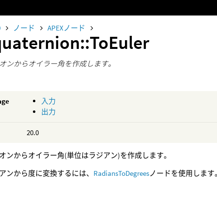
0
ノード
APEXノード
quaternion::ToEuler
オンからオイラー角を作成します。
age
入力
出力
20.0
オンからオイラー角(単位はラジアン)を作成します。
アンから度に変換するには、
RadiansToDegrees
ノードを使用します