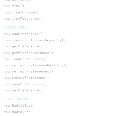
hou.time()
hou.timeToFrame()
hou.timeTolerance()
PREFERENCES
hou.addPreference()
hou.createPreferenceRegistry()
hou.getPreference()
hou.getPreferenceNames()
hou.loadPreferences()
hou.refreshPreferenceRegistry()
hou.refreshPreferences()
hou.removePreference()
hou.savePreferences()
hou.setPreference()
RADIAL MENUS
hou.RadialItem
hou.RadialMenu