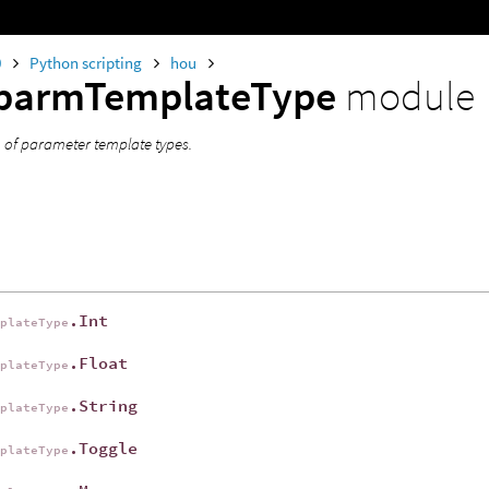
0
Python scripting
hou
parmTemplateType
module
of parameter template types.
.Int
mplateType
.Float
mplateType
.String
mplateType
.Toggle
mplateType