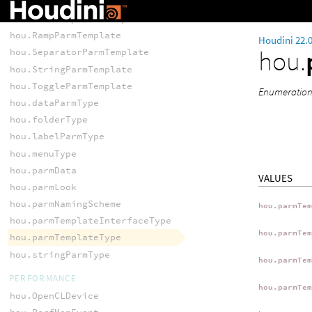
hou.ParmTemplate
hou.ParmTemplateGroup
hou.RampParmTemplate
Houdini 22.
hou.
hou.SeparatorParmTemplate
hou.StringParmTemplate
hou.ToggleParmTemplate
Enumeration 
hou.dataParmType
hou.folderType
hou.labelParmType
hou.menuType
hou.parmData
VALUES
hou.parmLook
hou.parmNamingScheme
hou.parmTe
hou.parmTemplateInterfaceType
hou.parmTe
hou.parmTemplateType
hou.stringParmType
hou.parmTe
PERFORMANCE
hou.parmTe
hou.OpenCLDevice