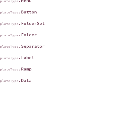
.Menu
mplateType
.Button
mplateType
.FolderSet
mplateType
.Folder
mplateType
.Separator
mplateType
.Label
mplateType
.Ramp
mplateType
.Data
mplateType