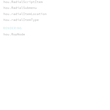
hou.RadialScriptItem
hou.RadialSubmenu
hou.radialItemLocation
hou.radialItemType
RENDERING
hou.RopNode
hou.renderMethod
SCRIPTING
hou.ScriptEvalContext
hou.ShellIO
hou.data
hou.decode()
hou.encode()
hou.expandString()
hou.expandStringAtFrame()
hou.expressionGlobals()
hou.getEnvConfigValue()
hou.getenv()