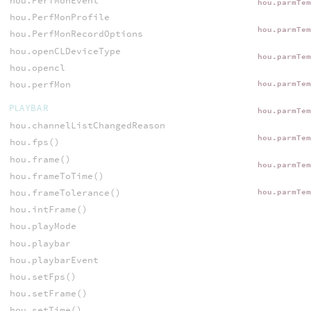
hou.PerfMonEvent
hou.parmTe
hou.PerfMonProfile
hou.parmTe
hou.PerfMonRecordOptions
hou.openCLDeviceType
hou.parmTe
hou.opencl
hou.perfMon
hou.parmTe
PLAYBAR
hou.parmTe
hou.channelListChangedReason
hou.parmTe
hou.fps()
hou.frame()
hou.parmTe
hou.frameToTime()
hou.frameTolerance()
hou.parmTe
hou.intFrame()
hou.playMode
hou.playbar
hou.playbarEvent
hou.setFps()
hou.setFrame()
hou.setTime()