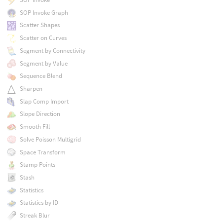
SOP Invoke Graph
Scatter Shapes
Scatter on Curves
Segment by Connectivity
Segment by Value
Sequence Blend
Sharpen
Slap Comp Import
Slope Direction
Smooth Fill
Solve Poisson Multigrid
Space Transform
Stamp Points
Stash
Statistics
Statistics by ID
Streak Blur