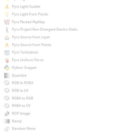
Pyro Light Scatter
Pyro Light from Points
Pyro Packed MipMap
Pyro Project Non-Divergent Electro Static
Pyro Source from Layer
Pyro Source from Points
Pyro Turbulence
Pyro Uniform Force
Python Snippet
Quantize
RGB to RGBA
RGB to UV
RGBA to RGB
RGBA to UV
ROP Image
Ramp
Random Mono