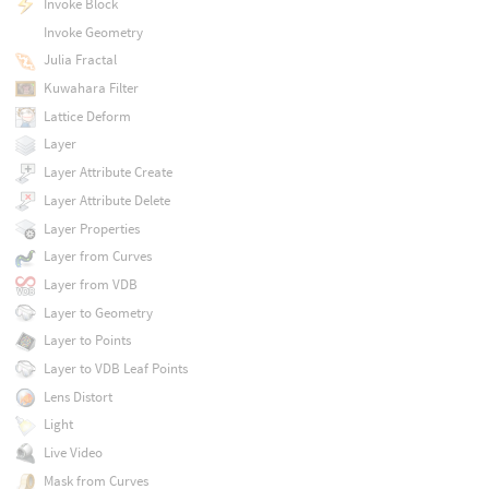
Invoke Block
Invoke Geometry
Julia Fractal
Kuwahara Filter
Lattice Deform
Layer
Layer Attribute Create
Layer Attribute Delete
Layer Properties
Layer from Curves
Layer from VDB
Layer to Geometry
Layer to Points
Layer to VDB Leaf Points
Lens Distort
Light
Live Video
Mask from Curves