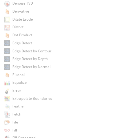
Denoise TVD
Derivative
Dilate Erode
Distort
Dot Product
Edge Detect
Edge Detect by Contour
Edge Detect by Depth
Edge Detect by Normal
Eikonal
Equalize
Error
Extrapolate Boundaries
Feather
Fetch
File
Fill
Fill Connected