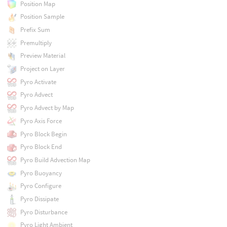
Position Map
Position Sample
Prefix Sum
Premultiply
Preview Material
Project on Layer
Pyro Activate
Pyro Advect
Pyro Advect by Map
Pyro Axis Force
Pyro Block Begin
Pyro Block End
Pyro Build Advection Map
Pyro Buoyancy
Pyro Configure
Pyro Dissipate
Pyro Disturbance
Pyro Light Ambient