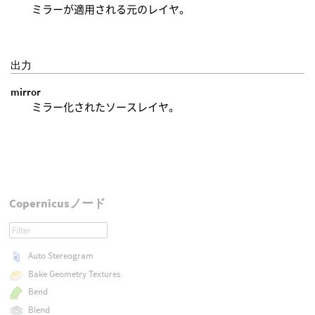
ミラーが適用される元のレイヤ。
出力
mirror
ミラー化されたソースレイヤ。
Copernicusノード
Auto Stereogram
Bake Geometry Textures
Bend
Blend