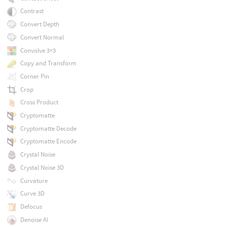
Contrast
Convert Depth
Convert Normal
Convolve 3×3
Copy and Transform
Corner Pin
Crop
Cross Product
Cryptomatte
Cryptomatte Decode
Cryptomatte Encode
Crystal Noise
Crystal Noise 3D
Curvature
Curve 3D
Defocus
Denoise AI