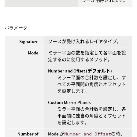
ラーが削除されます。
パラメータ
Signature
ソースが受け入れるレイヤタイプ。
Mode
ミラー平面の数を指定して各平面を設
定するのに使用するメソッド。
Number and Offset (デフォルト)
ミラー平面の合計数を設定し、す
べての平面間の角度とオフセット
を設定します。
Custom Mirror Planes
ミラー平面の合計数を設定し、各
平面間に独自の角度とオフセット
を設定します。
Number of
Mode
が
Number and Offset
の時、