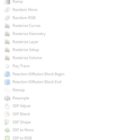
Ramp
Random Mono
Random RGB
Rasterize Curves
Rasterize Geometry
Rasterize Layer
Rasterize Setup
Rasterize Volume
Ray Trace
Reaction-Diffusion Block Begin
Reaction-Diffusion Block End
Remap
Resample
SDF Adjust
SDF Blend
SDF Shape
SDF to Mono
SDF to RGB