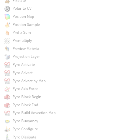
Pixelate
Polar to UV
Position Map
Position Sample
Prefix Sum
Premultiply
Preview Material
Project on Layer
Pyro Activate
Pyro Advect
Pyro Advect by Map
Pyro Axis Force
Pyro Block Begin
Pyro Block End
Pyro Build Advection Map
Pyro Buoyancy
Pyro Configure
Pyro Dissipate