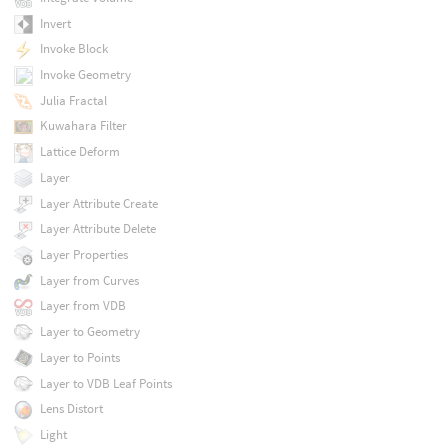
Invert
Invoke Block
Invoke Geometry
Julia Fractal
Kuwahara Filter
Lattice Deform
Layer
Layer Attribute Create
Layer Attribute Delete
Layer Properties
Layer from Curves
Layer from VDB
Layer to Geometry
Layer to Points
Layer to VDB Leaf Points
Lens Distort
Light