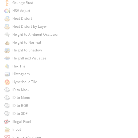
Grunge Rust
HSV Adjust
Heat Distort
Heat Distort by Layer
Height to Ambient Occlusion
Height to Normal
Height to Shadow
HeightField Visualize
Hex Tile
Histogram
Hyperbolic Tile
ID to Mask
ID to Mono
ID to RGB
ID to SDF
Illegal Pixel
Input
Integrate Volume