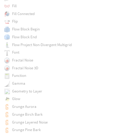
Fill
Fill Connected
Flip
Flow Block Begin
Flow Block End
Flow Project Non-Divergent Multigrid
Font
Fractal Noise
Fractal Noise 3D
Function
Gamma
Geometry to Layer
Glow
Grunge Aurora
Grunge Birch Bark
Grunge Layered Noise
Grunge Pine Bark