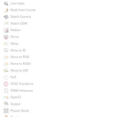
Live Video
Mask from Curves
Match Camera
Match UDIM
Median
Mirror
Mono
Mono to ID
Mono to RGB
Mono to RGBA
Mono to SDF
Null
OCIO Transform
ONNX Inference
OpenCL
Output
Phasor Noise