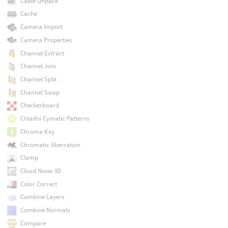
Cable Unpack
Cache
Camera Import
Camera Properties
Channel Extract
Channel Join
Channel Split
Channel Swap
Checkerboard
Chladni Cymatic Patterns
Chroma Key
Chromatic Aberration
Clamp
Cloud Noise 3D
Color Correct
Combine Layers
Combine Normals
Compare