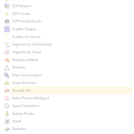
SOP Import
SOP Invoke
SOP Invoke Graph
Scatter Shapes
Scatter on Curves
Segment by Connectivity
Segment by Value
Sequence Blend
Sharpen
Slap Comp Import
Slope Direction
Smooth Fill
Solve Poisson Multigrid
Space Transform
Stamp Points
Stash
Statistics