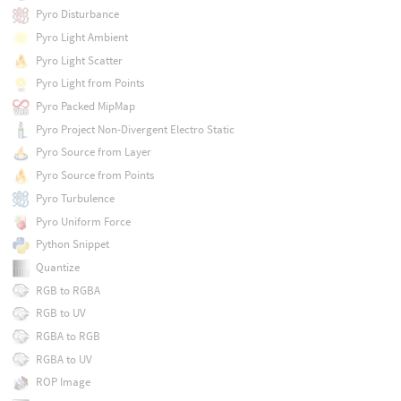
Pyro Disturbance
Pyro Light Ambient
Pyro Light Scatter
Pyro Light from Points
Pyro Packed MipMap
Pyro Project Non-Divergent Electro Static
Pyro Source from Layer
Pyro Source from Points
Pyro Turbulence
Pyro Uniform Force
Python Snippet
Quantize
RGB to RGBA
RGB to UV
RGBA to RGB
RGBA to UV
ROP Image