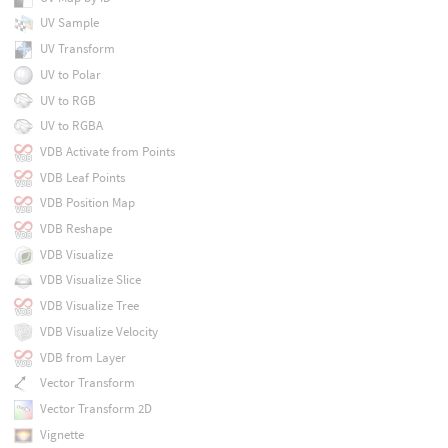
UV Sample
UV Transform
UV to Polar
UV to RGB
UV to RGBA
VDB Activate from Points
VDB Leaf Points
VDB Position Map
VDB Reshape
VDB Visualize
VDB Visualize Slice
VDB Visualize Tree
VDB Visualize Velocity
VDB from Layer
Vector Transform
Vector Transform 2D
Vignette