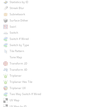
Statistics by ID
Streak Blur
Subnetwork
Surface Dither
Swirl
Switch
Switch If Wired
Switch by Type
Tile Pattern
Tone Map
Transform 2D
Transform 3D
Triplanar
Triplanar Hex Tile
Triplanar UV
Two Way Switch If Wired
UV Map
UV Map by ID