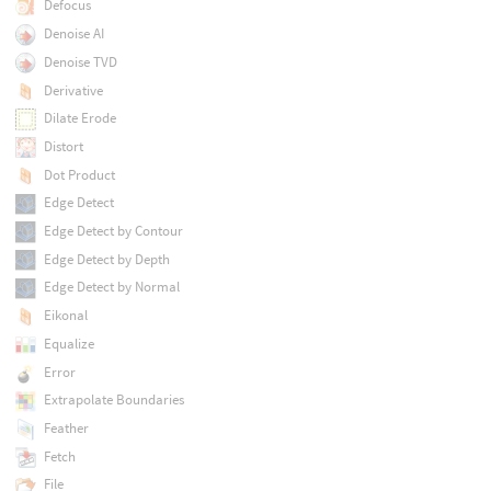
Defocus
Denoise AI
Denoise TVD
Derivative
Dilate Erode
Distort
Dot Product
Edge Detect
Edge Detect by Contour
Edge Detect by Depth
Edge Detect by Normal
Eikonal
Equalize
Error
Extrapolate Boundaries
Feather
Fetch
File