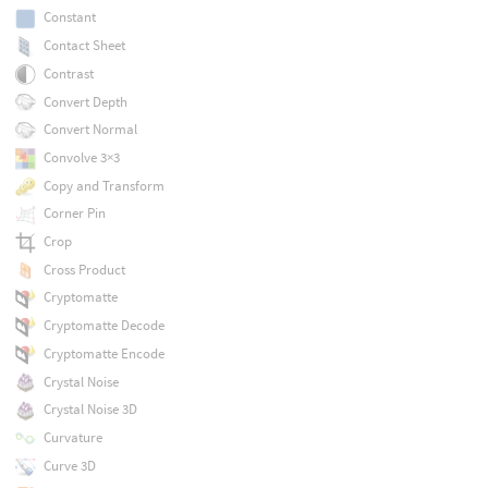
Constant
Contact Sheet
Contrast
Convert Depth
Convert Normal
Convolve 3×3
Copy and Transform
Corner Pin
Crop
Cross Product
Cryptomatte
Cryptomatte Decode
Cryptomatte Encode
Crystal Noise
Crystal Noise 3D
Curvature
Curve 3D