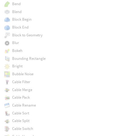
Bend
Blend
Block Begin
Block End
Block to Geometry
Blur
Bokeh
Bounding Rectangle
Bright
Bubble Noise
Cable Filter
Cable Merge
Cable Pack
Cable Rename
Cable Sort
Cable Split
Cable Switch