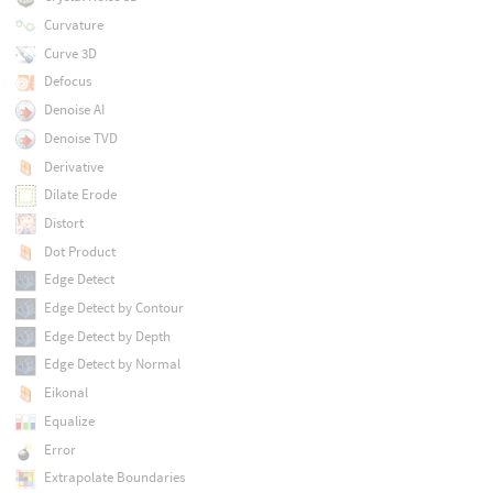
Curvature
Curve 3D
Defocus
Denoise AI
Denoise TVD
Derivative
Dilate Erode
Distort
Dot Product
Edge Detect
Edge Detect by Contour
Edge Detect by Depth
Edge Detect by Normal
Eikonal
Equalize
Error
Extrapolate Boundaries