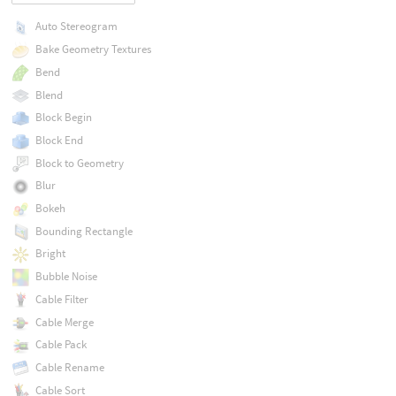
Auto Stereogram
Bake Geometry Textures
Bend
Blend
Block Begin
Block End
Block to Geometry
Blur
Bokeh
Bounding Rectangle
Bright
Bubble Noise
Cable Filter
Cable Merge
Cable Pack
Cable Rename
Cable Sort