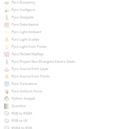
Pyro Buoyancy
Pyro Configure
Pyro Dissipate
Pyro Disturbance
Pyro Light Ambient
Pyro Light Scatter
Pyro Light from Points
Pyro Packed MipMap
Pyro Project Non-Divergent Electro Static
Pyro Source from Layer
Pyro Source from Points
Pyro Turbulence
Pyro Uniform Force
Python Snippet
Quantize
RGB to RGBA
RGB to UV
RGBA to RGB