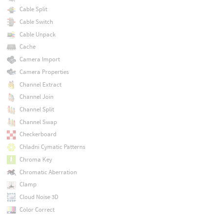
Cable Split
Cable Switch
Cable Unpack
Cache
Camera Import
Camera Properties
Channel Extract
Channel Join
Channel Split
Channel Swap
Checkerboard
Chladni Cymatic Patterns
Chroma Key
Chromatic Aberration
Clamp
Cloud Noise 3D
Color Correct