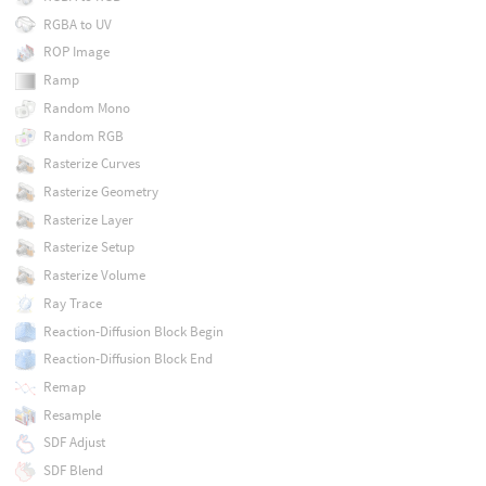
RGBA to UV
ROP Image
Ramp
Random Mono
Random RGB
Rasterize Curves
Rasterize Geometry
Rasterize Layer
Rasterize Setup
Rasterize Volume
Ray Trace
Reaction-Diffusion Block Begin
Reaction-Diffusion Block End
Remap
Resample
SDF Adjust
SDF Blend