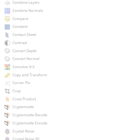
Combine Layers
Combine Normals
Compare
Constant
Contact Sheet
Contrast
Convert Depth
Convert Normal
Convolve 3×3
Copy and Transform
Corner Pin
Crop
Cross Product
Cryptomatte
Cryptomatte Decode
Cryptomatte Encode
Crystal Noise
Crystal Noise 3D