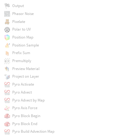
Output
Phasor Noise
Pixelate
Polar to UV
Position Map
Position Sample
Prefix Sum
Premultiply
Preview Material
Project on Layer
Pyro Activate
Pyro Advect
Pyro Advect by Map
Pyro Axis Force
Pyro Block Begin
Pyro Block End
Pyro Build Advection Map