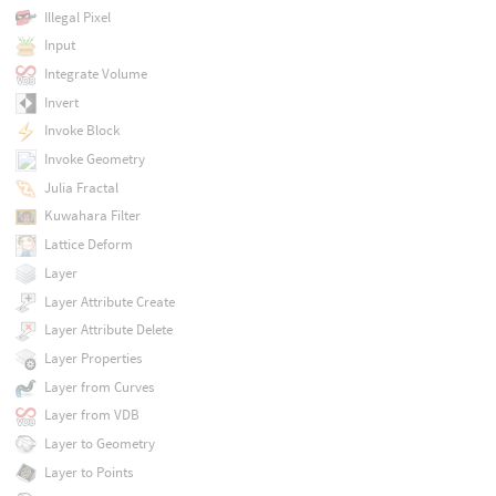
Illegal Pixel
Input
Integrate Volume
Invert
Invoke Block
Invoke Geometry
Julia Fractal
Kuwahara Filter
Lattice Deform
Layer
Layer Attribute Create
Layer Attribute Delete
Layer Properties
Layer from Curves
Layer from VDB
Layer to Geometry
Layer to Points