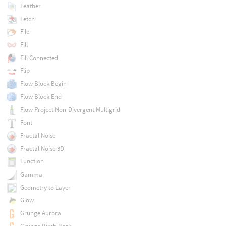
Feather
Fetch
File
Fill
Fill Connected
Flip
Flow Block Begin
Flow Block End
Flow Project Non-Divergent Multigrid
Font
Fractal Noise
Fractal Noise 3D
Function
Gamma
Geometry to Layer
Glow
Grunge Aurora