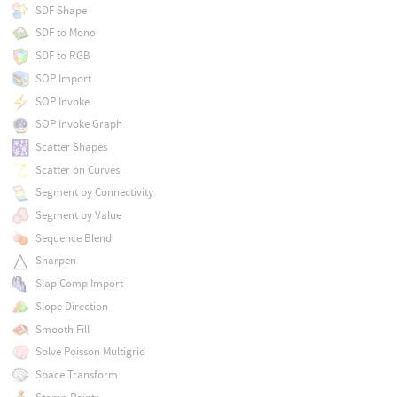
SDF Shape
SDF to Mono
SDF to RGB
SOP Import
SOP Invoke
SOP Invoke Graph
Scatter Shapes
Scatter on Curves
Segment by Connectivity
Segment by Value
Sequence Blend
Sharpen
Slap Comp Import
Slope Direction
Smooth Fill
Solve Poisson Multigrid
Space Transform