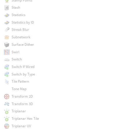
Stamp Points
Stash
Statistics
Statistics by ID
Streak Blur
Subnetwork
Surface Dither
Swirl
Switch
Switch If Wired
Switch by Type
Tile Pattern
Tone Map
Transform 2D
Transform 3D
Triplanar
Triplanar Hex Tile
Triplanar UV