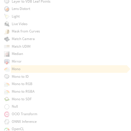
Layer to VDB Leaf Points
Lens Distort
Light
Live Video
Mask from Curves
Match Camera
Match UDIM
Median
Mirror
Mono
Mono to ID
Mono to RGB
Mono to RGBA
Mono to SDF
Null
OCIO Transform
ONNX Inference
OpenCL