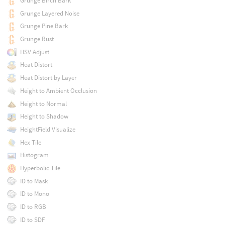
Grunge Birch Bark
Grunge Layered Noise
Grunge Pine Bark
Grunge Rust
HSV Adjust
Heat Distort
Heat Distort by Layer
Height to Ambient Occlusion
Height to Normal
Height to Shadow
HeightField Visualize
Hex Tile
Histogram
Hyperbolic Tile
ID to Mask
ID to Mono
ID to RGB
ID to SDF