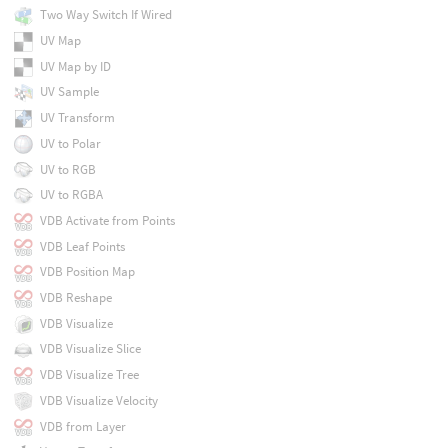
Two Way Switch If Wired
UV Map
UV Map by ID
UV Sample
UV Transform
UV to Polar
UV to RGB
UV to RGBA
VDB Activate from Points
VDB Leaf Points
VDB Position Map
VDB Reshape
VDB Visualize
VDB Visualize Slice
VDB Visualize Tree
VDB Visualize Velocity
VDB from Layer